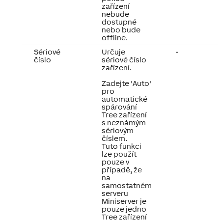
zařízení
nebude
dostupné
nebo bude
offline.
Sériové
Určuje
-
číslo
sériové číslo
zařízení.
Zadejte 'Auto'
pro
automatické
spárování
Tree zařízení
s neznámým
sériovým
číslem.
Tuto funkci
lze použít
pouze v
případě, že
na
samostatném
serveru
Miniserver je
pouze jedno
Tree zařízení