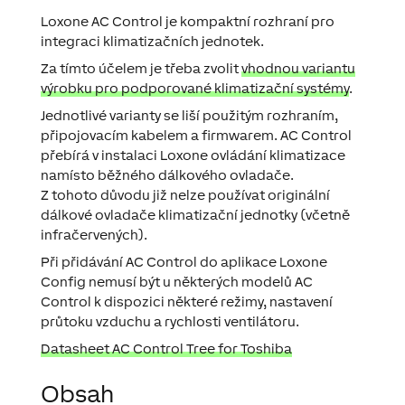
Loxone AC Control je kompaktní rozhraní pro
integraci klimatizačních jednotek.
Za tímto účelem je třeba zvolit
vhodnou variantu
výrobku pro podporované klimatizační systémy
.
Jednotlivé varianty se liší použitým rozhraním,
připojovacím kabelem a firmwarem. AC Control
přebírá v instalaci Loxone ovládání klimatizace
namísto běžného dálkového ovladače.
Z tohoto důvodu již nelze používat originální
dálkové ovladače klimatizační jednotky (včetně
infračervených).
Při přidávání AC Control do aplikace Loxone
Config nemusí být u některých modelů AC
Control k dispozici některé režimy, nastavení
průtoku vzduchu a rychlosti ventilátoru.
Datasheet AC Control Tree for Toshiba
Obsah