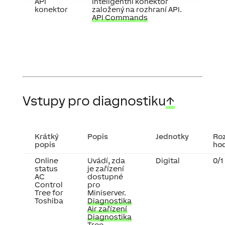
API
Inteligentní konektor
konektor
založený na rozhraní API.
API Commands
Vstupy pro diagnostiku
↑
Krátký
Popis
Jednotky
Ro
popis
ho
Online
Uvádí, zda
Digital
0/1
status
je zařízení
AC
dostupné
Control
pro
Tree for
Miniserver.
Toshiba
Diagnostika
Air zařízení
Diagnostika
Tree