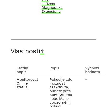
zařízení
Diagnostika
Extensionu
Vlastnosti
↑
Krátký
Popis
Výchozí
popis
hodnota
Monitorovat
Pokud je tato
-
Online
možnost
status
zaškrtnuta,
budete přes
Stav systému
nebo Mailer
upozorněni,
pokud