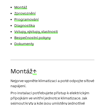
Montáž
Zprovoznění
Programování
Diagnostika
Vstupy, výstupy, vlastnosti
Bezpečnostní pokyny
Dokumenty
Montáž
↑
Nejprve vypněte klimatizaci a poté odpojte síťové
napájení.
Pro instalaci potřebujete přístup k elektrickým
přípojkám ve vnitřní jednotce klimatizace. Jak
sejmout kryty a kde jsou umístěny jednotlivé