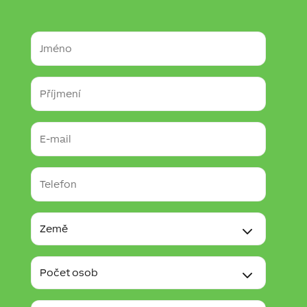
Jméno
Příjmení
E-
mail
Telefon
Země
Počet
osob
Poznámka