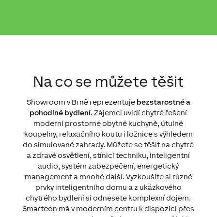
Na co se můžete těšit
Showroom v Brně reprezentuje
bezstarostné a
pohodlné bydlení
. Zájemci uvidí chytré řešení
moderní prostorné obytné kuchyně, útulné
koupelny, relaxačního koutu i ložnice s výhledem
do simulované zahrady. Můžete se těšit na chytré
a zdravé osvětlení, stínicí techniku, inteligentní
audio, systém zabezpečení, energetický
management a mnohé další. Vyzkoušíte si různé
prvky inteligentního domu a z ukázkového
chytrého bydlení si odnesete komplexní dojem.
Smarteon má v moderním centru k dispozici přes