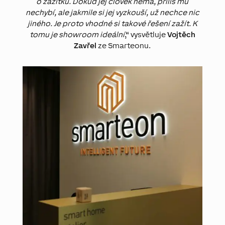
o zážitku. Dokud jej člověk nemá, příliš mu
nechybí, ale jakmile si jej vyzkouší, už nechce nic
jiného. Je proto vhodné si takové řešení zažít. K
tomu je showroom ideální
,“ vysvětluje
Vojtěch
Zavřel
ze Smarteonu.