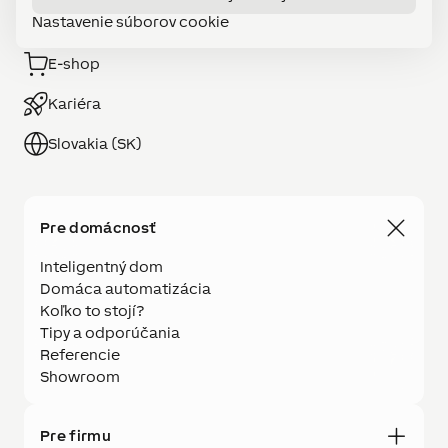
Nastavenie súborov cookie
Stať sa LOXONE Partnerom
E-shop
Kariéra
Slovakia (SK)
Pre domácnosť
Inteligentný dom
Domáca automatizácia
Koľko to stojí?
Tipy a odporúčania
Referencie
Showroom
Pre firmu