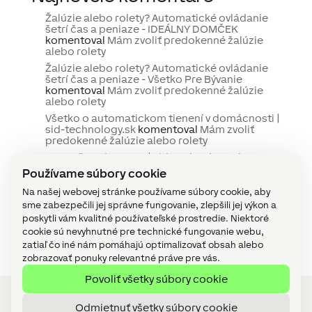
Žalúzie alebo rolety? Automatické ovládanie
šetrí čas a peniaze - IDEÁLNY DOMČEK
komentoval
Mám zvoliť predokenné žalúzie
alebo rolety
Žalúzie alebo rolety? Automatické ovládanie
šetrí čas a peniaze - Všetko Pre Bývanie
komentoval
Mám zvoliť predokenné žalúzie
alebo rolety
Všetko o automatickom tienení v domácnosti |
sid-technology.sk
komentoval
Mám zvoliť
predokenné žalúzie alebo rolety
Bezpečnosť Loxone | sid-technology.sk
komentoval
Vylepšenie zabezpečenia v
Používame súbory cookie
LOXONE Cloud DNS
Na našej webovej stránke používame súbory cookie, aby
Referencia : Malkia Park : Druhá šanca na život
sme zabezpečili jej správne fungovanie, zlepšili jej výkon a
pre divoké zvieratá - ELIS plus
komentoval
Malkia Park: Druhá šanca na život pre divoké
poskytli vám kvalitné používateľské prostredie. Niektoré
zvieratá
cookie sú nevyhnutné pre technické fungovanie webu,
zatiaľ čo iné nám pomáhajú optimalizovať obsah alebo
zobrazovať ponuky relevantné práve pre vás.
Povoliť všetky súbory cookie
Odmietnuť všetky súbory cookie