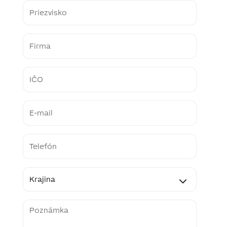
Last
name
Firma
IČO
E-
mail
Telefon
Země
Poznámka