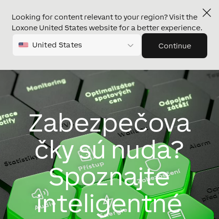
Looking for content relevant to your region? Visit the
Loxone United States website for a better experience.
United States
Continue
Video
prehrávač
Zabezpečova
čky sú nuda?
Spoznajte
inteligentné