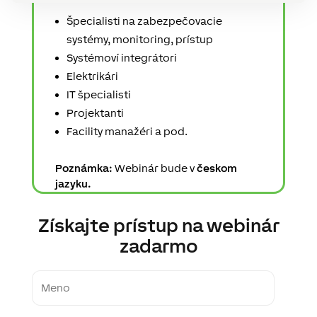
Špecialisti na zabezpečovacie
systémy, monitoring, prístup
Systémoví integrátori
Elektrikári
IT špecialisti
Projektanti
Facility manažéri a pod.
Poznámka:
Webinár bude v
českom
jazyku.
Získajte prístup na webinár
zadarmo
First
name