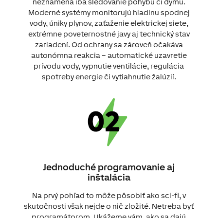
neznamená iba sledovanie pohybu či dymu.
Moderné systémy monitorujú hladinu spodnej
vody, úniky plynov, zaťaženie elektrickej siete,
extrémne poveternostné javy aj technický stav
zariadení. Od ochrany sa zároveň očakáva
autonómna reakcia – automatické uzavretie
prívodu vody, vypnutie ventilácie, regulácia
spotreby energie či vytiahnutie žalúzií.
Jednoduché programovanie aj
inštalácia
Na prvý pohľad to môže pôsobiť ako sci-fi, v
skutočnosti však nejde o nič zložité. Netreba byť
programátorom. Ukážeme vám, ako sa dajú