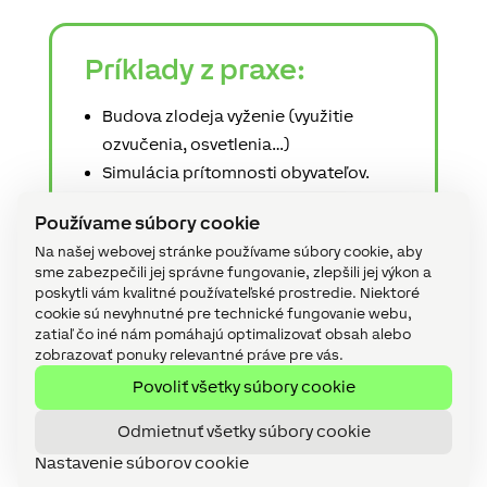
Príklady z praxe:
Budova zlodeja vyženie (využitie
ozvučenia, osvetlenia…)
Simulácia prítomnosti obyvateľov.
Automaticky uzavretie prívodu vody.
Používame súbory cookie
Odstavenie ventilácie pri požiari.
Na našej webovej stránke používame súbory cookie, aby
Žalúzie sa vytiahnu, keď sa zdvihne
sme zabezpečili jej správne fungovanie, zlepšili jej výkon a
vietor.
poskytli vám kvalitné používateľské prostredie. Niektoré
Hlasový hovor na zvolené čísla.
cookie sú nevyhnutné pre technické fungovanie webu,
zatiaľ čo iné nám pomáhajú optimalizovať obsah alebo
zobrazovať ponuky relevantné práve pre vás.
Povoliť všetky súbory cookie
Odmietnuť všetky súbory cookie
Pro koho je webinár
Nastavenie súborov cookie
určený: