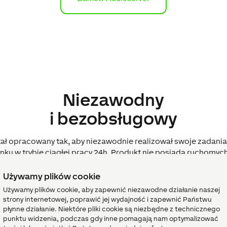
Niezawodny
i bezobsługowy
ał opracowany tak, aby niezawodnie realizował swoje zadania
nku w trybie ciągłej pracy 24h. Produkt nie posiada ruchomych 
działa niezwykle energooszczędnie, zużywając tylko 2 Wat (w st
mowanie, opracowane od początku do końca w sercu Europy, 
Używamy plików cookie
współpracują i pasują do każdej instalacji Loxone.
Używamy plików cookie, aby zapewnić niezawodne działanie naszej
strony internetowej, poprawić jej wydajność i zapewnić Państwu
płynne działanie. Niektóre pliki cookie są niezbędne z technicznego
punktu widzenia, podczas gdy inne pomagają nam optymalizować