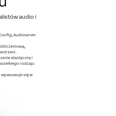
u
listów audio i
Config, Audioserver
 obliczeniową,
estrzeni.
enie elastyczny i
wszelkiego rodzaju
e wpasowuje się w