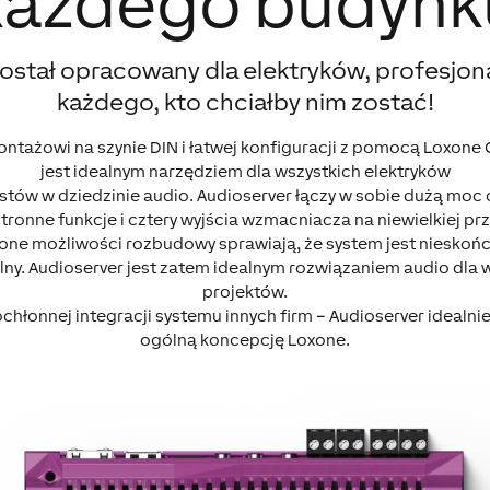
każdego budynk
ostał opracowany dla elektryków, profesjona
każdego, kto chciałby nim zostać!
ntażowi na szynie DIN i łatwej konfiguracji z pomocą Loxone 
jest idealnym narzędziem dla wszystkich elektryków
istów w dziedzinie audio. Audioserver łączy w sobie dużą moc
ronne funkcje i cztery wyjścia wzmacniacza na niewielkiej prz
one możliwości rozbudowy sprawiają, że system jest nieskończ
lny. Audioserver jest zatem idealnym rozwiązaniem audio dla 
projektów.
chłonnej integracji systemu innych firm – Audioserver idealni
ogólną koncepcję Loxone.