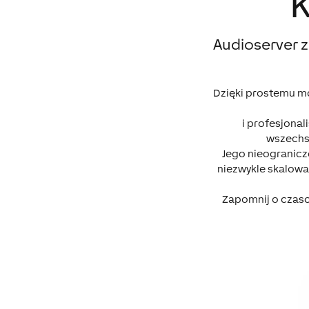
Audioserver z
Dzięki prostemu mo
i profesjonal
wszechst
Jego nieogranicz
niezwykle skalowa
Zapomnij o czaso