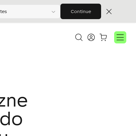
tes
Continue
czne
 do