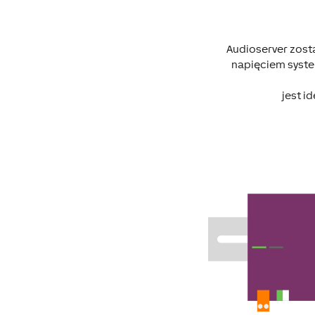
Audioserver zost
napięciem syste
jest i