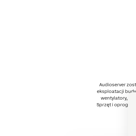
Audioserver zost
eksploatacji budy
wentylatory, i 
Sprzęt i oprogra