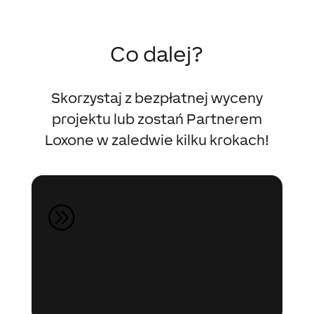
Co dalej?
Skorzystaj z bezpłatnej wyceny
projektu lub zostań Partnerem
Loxone w zaledwie kilku krokach!
Bezpłatna wycena
A
projektu
Planuję zrealizować mój projekt z
Loxone i chciałbym uzyskać więcej
informacji.