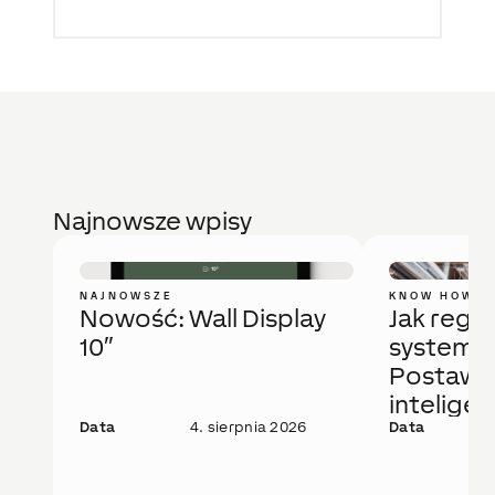
Najnowsze wpisy
NAJNOWSZE
KNOW HOW
Nowość: Wall Display
Jak regu
10″
system 
Postaw 
intelige
Data
4. sierpnia 2026
rozwiąza
Data