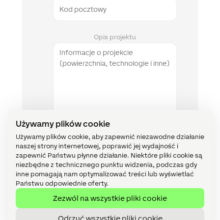
Opis projektu
Używamy plików cookie
Używamy plików cookie, aby zapewnić niezawodne działanie
naszej strony internetowej, poprawić jej wydajność i
Polityka
Wyrażam zgodę na
przetwarzanie
zapewnić Państwu płynne działanie. Niektóre pliki cookie są
prywatności
moich danych osobowych
niezbędne z technicznego punktu widzenia, podczas gdy
inne pomagają nam optymalizować treści lub wyświetlać
Newsletter
Subskrybuj newsletter
Państwu odpowiednie oferty.
Zezwól na wszystkie pliki cookie
Odrzuć wszystkie pliki cookie