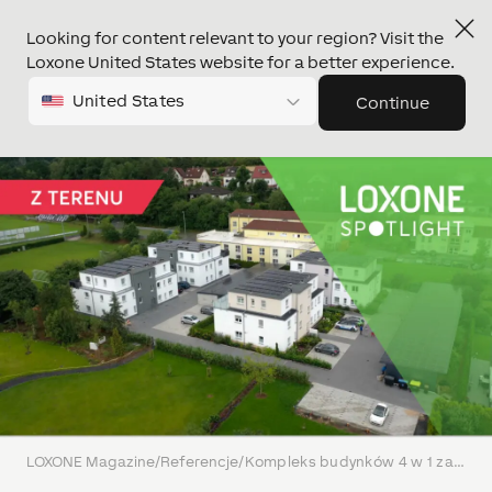
Looking for content relevant to your region? Visit the
Loxone United States website for a better experience.
United States
Continue
LOXONE Magazine
/
Referencje
/
Kompleks budynków 4 w 1 zautomatyzowany dzięki LOXONE