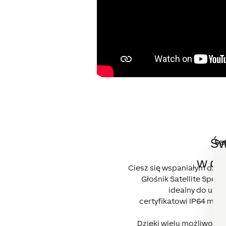
Św
Sat
w do
Ciesz się wspaniałym dźwi
Głośnik Satellite Speake
idealny do użyt
certyfikatowi IP64 moż
Dzięki wielu możliwośc