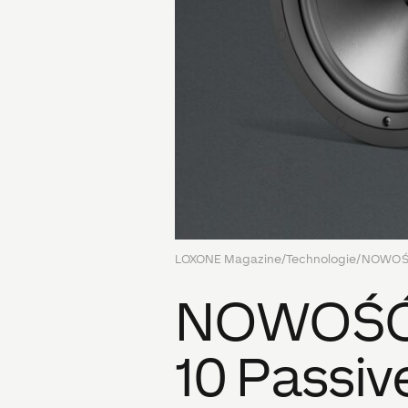
LOXONE Magazine
/
Technologie
/
NOWOŚĆ:
NOWOŚĆ: 
10 Passiv