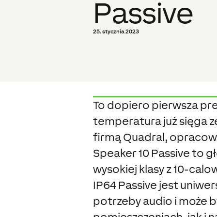
Passive
25. stycznia 2023
To dopiero pierwsza pr
temperatura już sięga zen
firmą Quadral, opracowa
Speaker 10 Passive to g
wysokiej klasy z 10-cal
IP64 Passive jest uniwe
potrzeby audio i może 
pomieszczeniach, jak i n