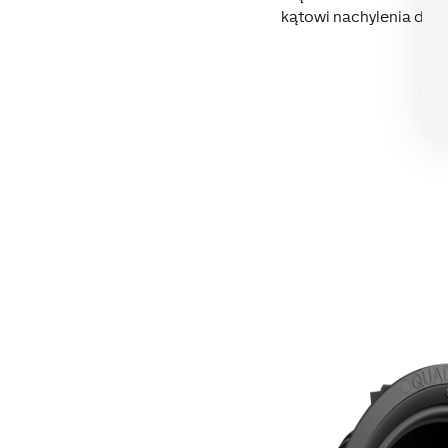
kątowi nachylenia dosk
wy