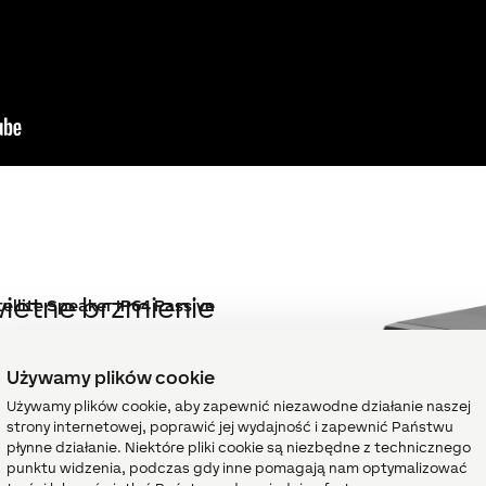
ietne brzmienie
ellite Speaker IP64 Passive
wolnym miejscu
ękiem gdziekolwiek chcesz!
Używamy plików cookie
r IP64 Passive jest nie tylko
Używamy plików cookie, aby zapewnić niezawodne działanie naszej
ku wewnętrznego, ale dzięki
strony internetowej, poprawić jej wydajność i zapewnić Państwu
e być również bez problemu
płynne działanie. Niektóre pliki cookie są niezbędne z technicznego
używany na zewnątrz.
punktu widzenia, podczas gdy inne pomagają nam optymalizować
iom montażu i elastycznemu