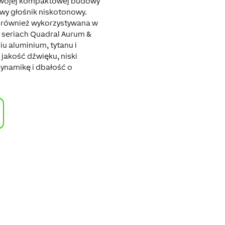
swojej kompaktowej budowy
wy głośnik niskotonowy.
 również wykorzystywana w
 seriach Quadral Aurum &
u aluminium, tytanu i
akość dźwięku, niski
ynamikę i dbałość o