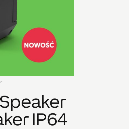
ve
 Speaker
aker IP64