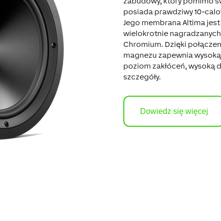
zabudowy, który pomimo 
posiada prawdziwy 10-calo
Jego membrana Altima jest
wielokrotnie nagradzanych
Chromium. Dzięki połączeni
magnezu zapewnia wysoką j
poziom zakłóceń, wysoką d
szczegóły.
Dowiedz się więcej