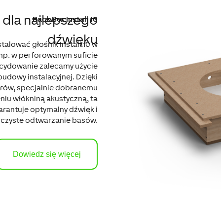
– dla najlepszego
Back Box Install 10
dźwięku
stalować głośnik Install 10 w
p. w perforowanym suficie
cydowanie zalecamy użycie
udowy instalacyjnej. Dzięki
itrów, specjalnie dobranemu
niu włókniną akustyczną, ta
rantuje optymalny dźwięk i
czyste odtwarzanie basów.
Dowiedz się więcej