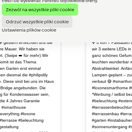
treści lub wyświetlać Państwu odpowiednie oferty.
Zezwól na wszystkie pliki cookie
Odrzuć wszystkie pliki cookie
Ustawienia plików cookie
gestern erreichten uns die
➕ 5 von 7 Palisaden 
re Mauer. Wir haben sie
wir 3 weitere LEDs in
ert. (Swipe ➡️ für mehr) Wir
ganz schönes Gefumm
 Somit ist das Thema
leuchten wunderbar 
ren Garten erst einmal
Abstrahlwinkel. Anfäng
n diesmal die #philipslily
Lampen geplant – zu
. Diese sind bei uns im Haus
verbaut 😅 #smarth
 Bridge angebunden. Die
#loxonesmarthome #l
ig für Kondenswasser sein,
*Werbung / selbst be
die 4 Jahres Garantie
#beleuchtung #exteri
e #smarthouse
#terrassenbeleucht
everything #loxone
#terrassenbau #terr
 #terrasse #beleuchtung
#garten #instabauher
gestaltung
#sonnenuntergang #