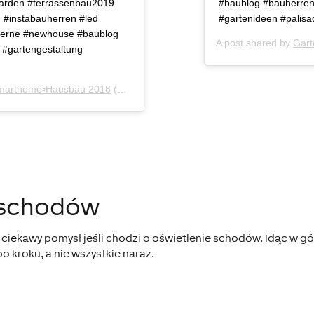
garden #terrassenbau2019
#baublog #bauherren
 #instabauherren #led
#gartenideen #palisa
sterne #newhouse #baublog
A post shared by
Gart
 #gartengestaltung
marthome▫️Hausbau 2018
(@vierverruecktebauen) on
Sep 15, 2019 at
 schodów
ciekawy pomysł jeśli chodzi o oświetlenie schodów. Idąc w gó
po kroku, a nie wszystkie naraz.