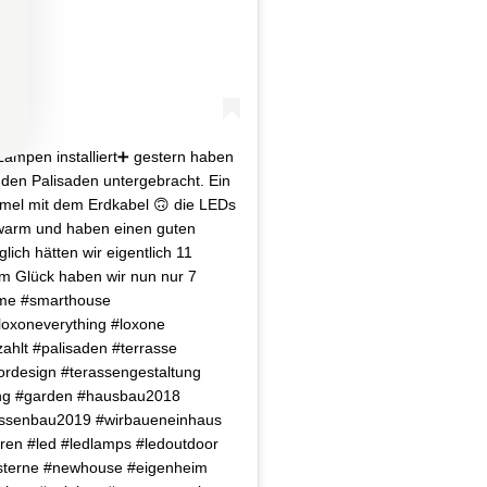
Lampen installiert➕ gestern haben
 den Palisaden untergebracht. Ein
el mit dem Erdkabel 🙃 die LEDs
warm und haben einen guten
lich hätten wir eigentlich 11
m Glück haben wir nun nur 7
ome #smarthouse
oxoneverything #loxone
zahlt #palisaden #terrasse
ordesign #terassengestaltung
ung #garden #hausbau2018
assenbau2019 #wirbaueneinhaus
ren #led #ledlamps #ledoutdoor
sterne #newhouse #eigenheim