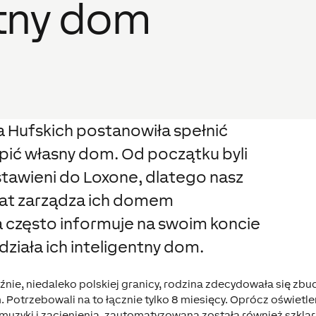
ntny dom
a Hufskich postanowiła spełnić
upić własny dom. Od początku byli
stawieni do Loxone, dlatego nasz
 lat zarządza ich domem
 często informuje na swoim koncie
 działa ich inteligentny dom.
źnie, niedaleko polskiej granicy, rodzina zdecydowała się zb
 Potrzebowali na to łącznie tylko 8 miesięcy. Oprócz oświetle
uzyki i zacienienia, zautomatyzowana została również szklar