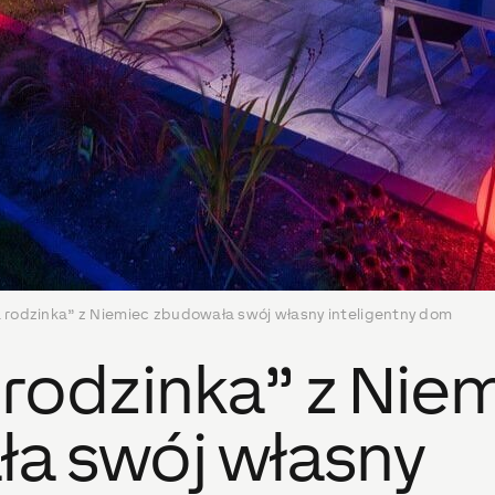
 rodzinka” z Niemiec zbudowała swój własny inteligentny dom
 rodzinka” z Nie
a swój własny