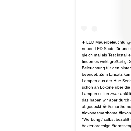
➕ LED Mauerbeleuchtung➕ 
neuen LED Spots für unse
gleich mal als Test installi
finden es wirkt großartig.
Beleuchtung für den hinte
beendet. Zum Einsatz kame
Lampen aus der Hue Serie
schon an Loxone über die
Lampen sollen zwar anfäll
das haben wir aber durch 
abgedeckt 😀 #smarthom
#loxonesmarthome #loxon
*Werbung / selbst bezahlt
#exteriordesign #terassen