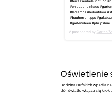
#terrassenbeleuchtung #
#wirbaueneinhaus #garten
#ledlamps #ledoutdoor #
#bauherrentipps #galabau
#gartenideen #philipshue
A post shared by
Garten/S
Oświetlenie
Rodzina Hufskich wpadła na 
dół, światło włącza się krok 