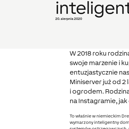
intelige
20. sierpnia 2020
W 2018 roku rodzin
swoje marzenie i k
entuzjastycznie na
Miniserver już od 2
i ogrodem. Rodzina
na Instagramie, jak
To właśnie w niemieckim Dre
wymarzony inteligentny dom.
systemów ostrzegawczych, m