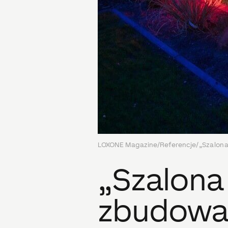
LOXONE Magazine
/
Referencje
/
„Szalona
„Szalona
zbudował