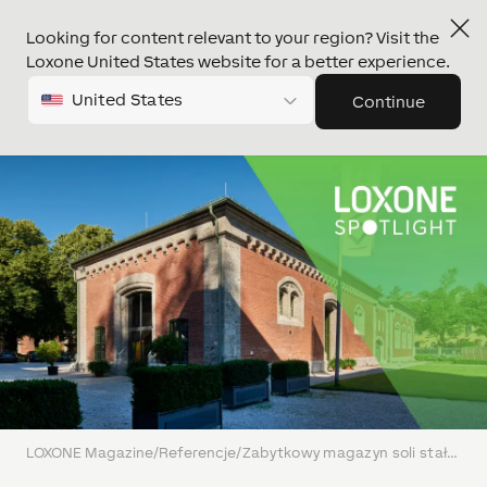
Looking for content relevant to your region? Visit the
Loxone United States website for a better experience.
United States
Continue
LOXONE Magazine
/
Referencje
/
Zabytkowy magazyn soli stał się inteligentą salą eventową dzięki LOXONE