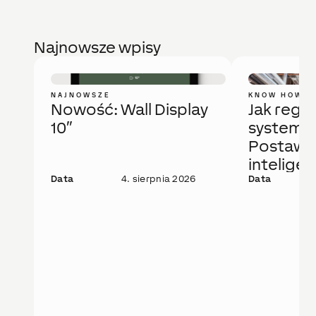
Najnowsze wpisy
NAJNOWSZE
KNOW HOW
Nowość: Wall Display
Jak regu
10″
system 
Postaw 
intelige
Data
4. sierpnia 2026
rozwiąza
Data