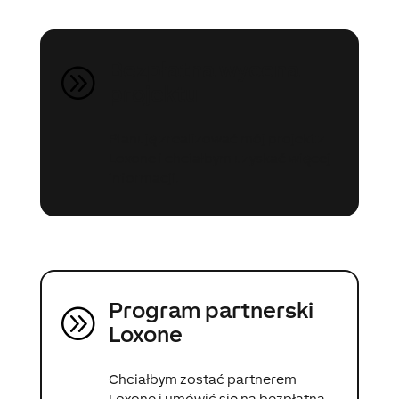
Bezpłatna wycena
A
projektu
Planuję zrealizować mój projekt z
Loxone i chciałbym uzyskać więcej
informacji.
Program partnerski
A
Loxone
Chciałbym zostać partnerem
Loxone i umówić się na bezpłatną