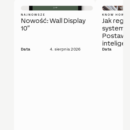
NAJNOWSZE
KNOW HOW
Nowość: Wall Display
Jak regu
10″
system 
Postaw 
intelige
Data
4. sierpnia 2026
rozwiąza
Data