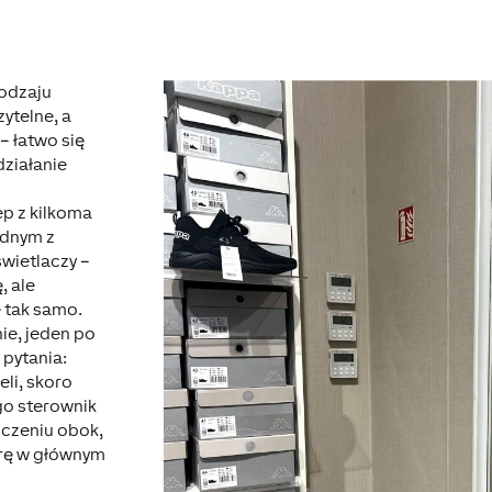
odzaju
ytelne, a
 – łatwo się
działanie
ep z kilkoma
ednym z
świetlaczy –
, ale
 tak samo.
ie, jeden po
 pytania:
eli, skoro
go sterownik
czeniu obok,
rę w głównym