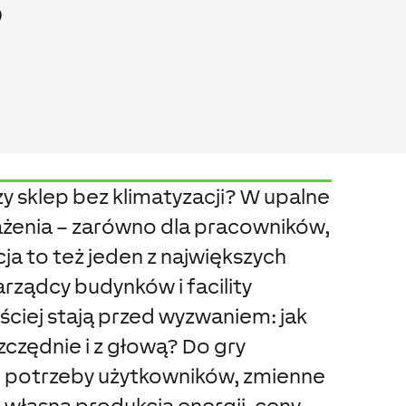
?
zy sklep bez klimatyzacji? W upalne
ażenia – zarówno dla pracowników,
acja to też jeden z największych
arządcy budynków i facility
ciej stają przed wyzwaniem: jak
zczędnie i z głową? Do gry
 potrzeby użytkowników, zmienne
własna produkcja energii, ceny