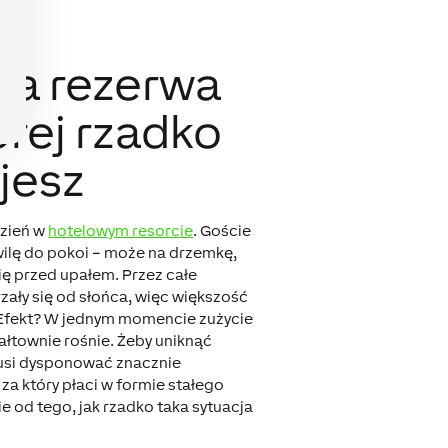
a rezerwa
órej rzadko
jesz
dzień w
hotelowym resorcie
. Goście
wilę do pokoi – może na drzemkę,
ę przed upałem. Przez całe
ały się od słońca, więc większość
 Efekt? W jednym momencie zużycie
łtownie rośnie. Żeby uniknąć
musi dysponować znacznie
a który płaci w formie stałego
e od tego, jak rzadko taka sytuacja