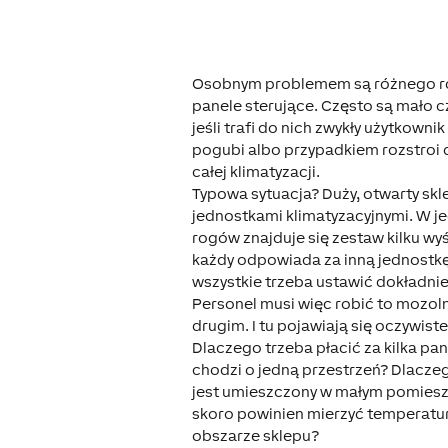
Osobnym problemem są różnego r
panele sterujące. Często są mało cz
jeśli trafi do nich zwykły użytkownik
pogubi albo przypadkiem rozstroi 
całej klimatyzacji.
Typowa sytuacja? Duży, otwarty skl
jednostkami klimatyzacyjnymi. W j
rogów znajduje się zestaw kilku wy
każdy odpowiada za inną jednostkę
wszystkie trzeba ustawić dokładnie
Personel musi więc robić to mozoln
drugim. I tu pojawiają się oczywiste
Dlaczego trzeba płacić za kilka pan
chodzi o jedną przestrzeń? Dlacze
jest umieszczony w małym pomiesz
skoro powinien mierzyć temperatu
obszarze sklepu?