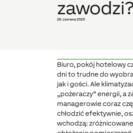
zawodzi
26. czerwca 2025
Biuro, pokój hotelowy c
dni to trudne do wyobr
jak i gości. Ale klimatyz
„pożeraczy” energii, a z
managerowie coraz częś
chłodzić efektywnie, os
wchodzą: zróżnicowane
obłożenie pomieszczeń, 