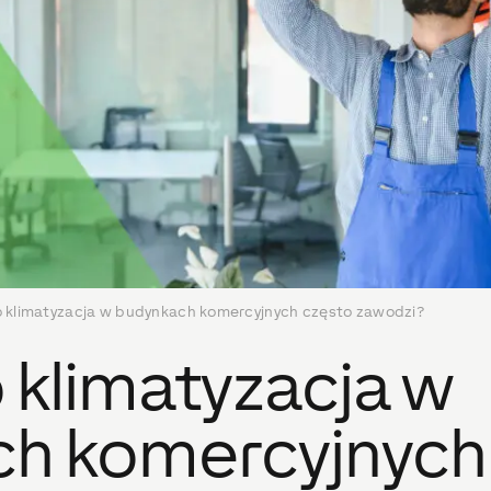
 klimatyzacja w budynkach komercyjnych często zawodzi?
 klimatyzacja w
h komercyjnych