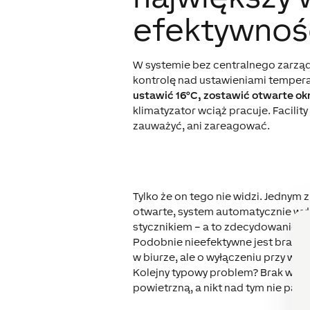
efektywnoś
W systemie bez centralnego zarząd
kontrolę nad ustawieniami tempera
ustawić 16°C, zostawić otwarte o
klimatyzator wciąż pracuje. Facilit
zauważyć, ani zareagować.
Tylko że on tego nie widzi. Jednym 
otwarte, system automatycznie wyłą
stycznikiem – a to zdecydowanie ni
Podobnie nieefektywne jest brak p
w biurze, ale o wyłączeniu przy wyj
Kolejny typowy problem? Brak wspó
powietrzną, a nikt nad tym nie pan