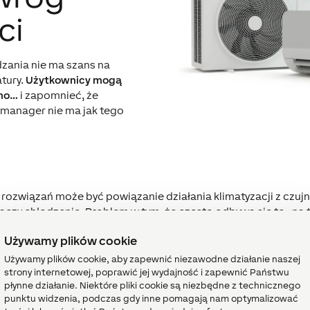
ci
zania nie ma szans na
tury.
Użytkownicy mogą
kno…
i zapomnieć, że
y manager nie ma jak tego
z rozwiązań może być powiązanie działania klimatyzacji z czujn
czy chłodzenie. Problem w tym, że często odbywa się to „na t
e służy urządzeniom i skraca ich żywotność.
Używamy plików cookie
owiązania pracy klimatyzacji z obecnością osób w pomieszcze
ściu łatwo zapomnieć.
Używamy plików cookie, aby zapewnić niezawodne działanie naszej
łpracy między systemami. Klimatyzacja działa równolegle z 
strony internetowej, poprawić jej wydajność i zapewnić Państwu
płynne działanie. Niektóre pliki cookie są niezbędne z technicznego
uje. Efekt? Zmarnowana energia i zupełnie niepotrzebne koszty
punktu widzenia, podczas gdy inne pomagają nam optymalizować