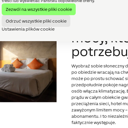
treści lub wyświetlać Państwu odpowiednie oferty.
Zezwól na wszystkie pliki cookie
Kosztown
Odrzuć wszystkie pliki cookie
Ustawienia plików cookie
mocy, kt
potrzebu
Wyobraź sobie słoneczny 
po obiedzie wracają na ch
może po prostu schować si
przedpołudnie pokoje nagrz
osób włącza klimatyzację.
prądu w całym obiekcie gwa
przeciążenia sieci, hotel 
zawyżonym limitem mocy – z
abonamentu. I to niezależni
faktycznie występuje.