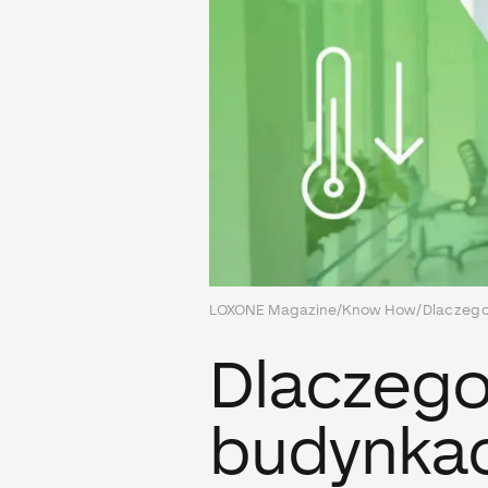
LOXONE Magazine
/
Know How
/
Dlaczego
Dlaczego
budynkac