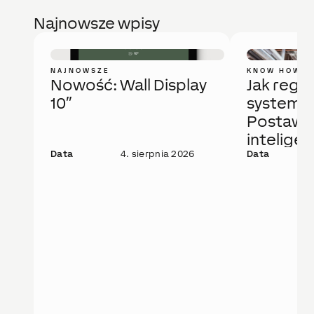
Najnowsze wpisy
NAJNOWSZE
KNOW HOW
Nowość: Wall Display
Jak regu
10″
system 
Postaw 
intelige
Data
4. sierpnia 2026
rozwiąza
Data