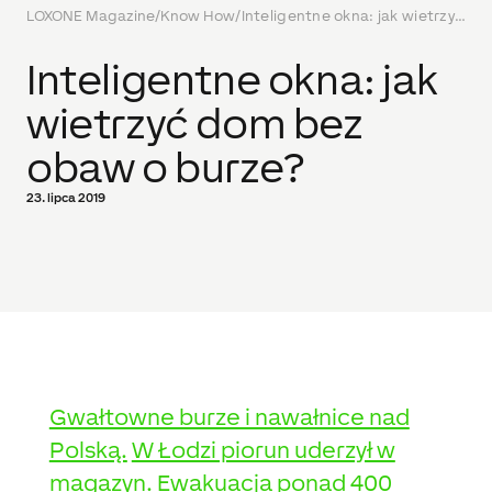
LOXONE Magazine
/
Know How
/
Inteligentne okna: jak wietrzyć dom bez obaw o burze?
Inteligentne okna: jak
wietrzyć dom bez
obaw o burze?
23. lipca 2019
Gwałtowne burze i nawałnice nad
Polską.
W Łodzi piorun uderzył w
magazyn. Ewakuacja ponad 400