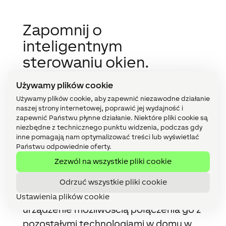
Zapomnij o
inteligentnym
sterowaniu okien.
Pozwól im działać
Używamy plików cookie
samodzielnie.
Używamy plików cookie, aby zapewnić niezawodne działanie
naszej strony internetowej, poprawić jej wydajność i
zapewnić Państwu płynne działanie. Niektóre pliki cookie są
Sterowanie oknami dachowymi (i nie
niezbędne z technicznego punktu widzenia, podczas gdy
inne pomagają nam optymalizować treści lub wyświetlać
tylko) za pośrednictwem aplikacji nie
Państwu odpowiednie oferty.
zwróci ci kosztów zniszczonej podłogi,
Zezwól na wszystkie pliki cookie
ani nie wyręczy w codziennej rutynie
wokół nich.
Odrzuć wszystkie pliki cookie
O wiele lepiej jest zastąpić pojedyncze
Ustawienia plików cookie
urządzenie możliwością połączenia go z
pozostałymi technologiami w domu w