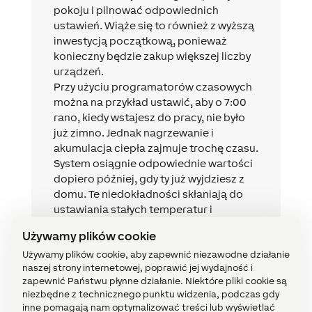
pokoju i pilnować odpowiednich
ustawień. Wiąże się to również z wyższą
inwestycją początkową, ponieważ
konieczny będzie zakup większej liczby
urządzeń.
Przy użyciu programatorów czasowych
można na przykład ustawić, aby o 7:00
rano, kiedy wstajesz do pracy, nie było
już zimno. Jednak nagrzewanie i
akumulacja ciepła zajmuje trochę czasu.
System osiągnie odpowiednie wartości
dopiero później, gdy ty już wyjdziesz z
domu. Te niedokładności skłaniają do
ustawiania stałych temperatur i
utrzymywania ich przez cały dzień,
Używamy plików cookie
„lepiej nie ruszać”
. Jednakże to nie ma
Używamy plików cookie, aby zapewnić niezawodne działanie
nic wspólnego z efektywnym
naszej strony internetowej, poprawić jej wydajność i
wykorzystaniem energii.
zapewnić Państwu płynne działanie. Niektóre pliki cookie są
niezbędne z technicznego punktu widzenia, podczas gdy
inne pomagają nam optymalizować treści lub wyświetlać