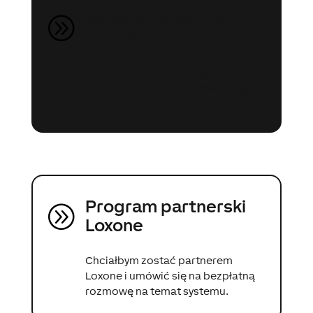
Bezpłatna wycena
A
projektu
Planuję zrealizować mój projekt z
Loxone i chciałbym uzyskać więcej
informacji.
Program partnerski
A
Loxone
Chciałbym zostać partnerem
Loxone i umówić się na bezpłatną
rozmowę na temat systemu.