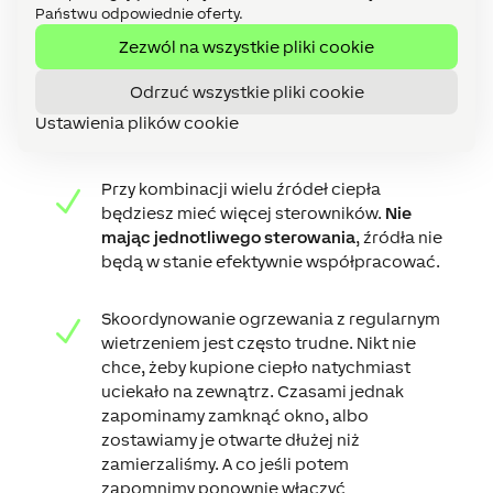
Państwu odpowiednie oferty.
Zezwól na wszystkie pliki cookie
Na co jeszcze zwrócić uwagę
podczas sterowania
Odrzuć wszystkie pliki cookie
ogrzewaniem:
Ustawienia plików cookie
Przy kombinacji wielu źródeł ciepła
N
będziesz mieć więcej sterowników.
Nie
mając jednotliwego sterowania
, źródła nie
będą w stanie efektywnie współpracować.
Skoordynowanie ogrzewania z regularnym
N
wietrzeniem jest często trudne. Nikt nie
chce, żeby kupione ciepło natychmiast
uciekało na zewnątrz. Czasami jednak
zapominamy zamknąć okno, albo
zostawiamy je otwarte dłużej niż
zamierzaliśmy. A co jeśli potem
zapomnimy ponownie włączyć