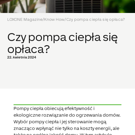
LOXONE Magazine
/
Know How
/
Czy pompa ciepła się opłaca?
Czy pompa ciepła się
opłaca?
22. kwietnia 2024
Pompy ciepła obiecują efektywność i
ekologiczne rozwiązanie do ogrzewania domów.
Wybór pompy ciepła i jej sterowanie mogą
znacząco wpłynąć nie tylko na koszty energii, ale
także na ogólną jakość domu. W tym artykule