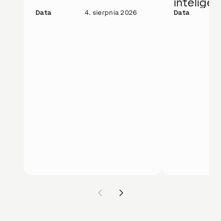
intelige
Data
4. sierpnia 2026
rozwiąza
Data