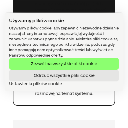
Planuję zrealizować mój projekt z
Loxone i chciałbym uzyskać więcej
informacji.
Używamy plików cookie
Używamy plików cookie, aby zapewnić niezawodne działanie
naszej strony internetowej, poprawić jej wydajność i
zapewnić Państwu płynne działanie. Niektóre pliki cookie są
niezbędne z technicznego punktu widzenia, podczas gdy
inne pomagają nam optymalizować treści lub wyświetlać
Państwu odpowiednie oferty.
Program partnerski
A
Zezwól na wszystkie pliki cookie
Loxone
Odrzuć wszystkie pliki cookie
Chciałbym zostać partnerem
Ustawienia plików cookie
Loxone i umówić się na bezpłatną
rozmowę na temat systemu.