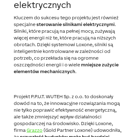
elektrycznych
Kluczem do sukcesu tego projektu jest również
specjalne
sterowanie silnikami elektrycznymi
.
Silniki, które pracują na pełnej mocy, zużywają
więcej energii niż te, które pracują na niższych
obrotach. Dzięki systemowi Loxone, silniki są
inteligentnie kontrolowane w zależności od
potrzeb, co przekłada się na ogromne
oszczędności energii i o wiele
mniejsze zużycie
elementów mechanicznych
.
Projekt P.P.U.T. WUTEH Sp. z o.o. to doskonały
dowód na to, że innowacyjne rozwiązania mogą
nie tylko poprawić efektywność energetyczną,
ale także zmniejszyć wpływ działalności
gospodarczej na środowisko. Dzięki Loxone,
firma
Grazzo
(Gold Partner Loxone) udowodniła,
że
przyszłość budynków może być bardziej