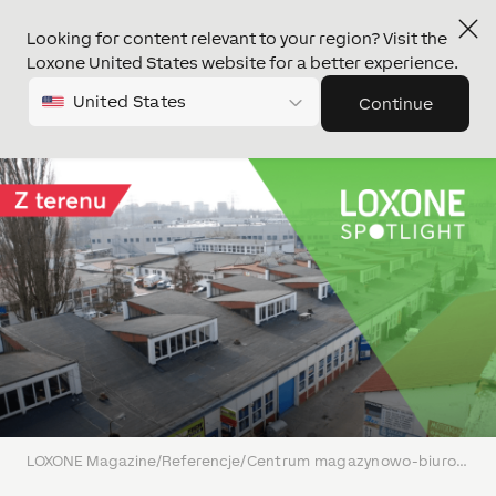
Looking for content relevant to your region? Visit the
Loxone United States website for a better experience.
United States
Continue
LOXONE Magazine
/
Referencje
/
Centrum magazynowo-biurowe w Szczecinie obniża zużycie energii o 90% dzięki LOXONE