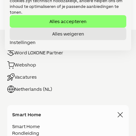
cookies zijn technisch noodzakelijk, andere helpen ons om
inhoud te optimaliseren of je passende aanbiedingen te
Klimaat (15)
tonen.
Alles accepteren
Alles weigeren
Instellingen
Word LOXONE Partner
Webshop
Vacatures
Netherlands (NL)
Smart Home
Smart Home
Rondleiding