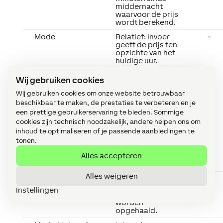
middernacht
waarvoor de prijs
wordt berekend.
Mode
Relatief: Invoer
-
geeft de prijs ten
opzichte van het
huidige uur.
Absoluut: Invoer
geeft de prijs voor
Wij gebruiken cookies
elk uur van de dag
(00:00 tot 23:00).
Wij gebruiken cookies om onze website betrouwbaar
Spotmarkt: De
beschikbaar te maken, de prestaties te verbeteren en je
gegevens worden
een prettige gebruikerservaring te bieden. Sommige
verkregen van de
cookies zijn technisch noodzakelijk, andere helpen ons om
Europese
inhoud te optimaliseren of je passende aanbiedingen te
spotmarkten voor
energie. De
tonen.
ingangen voor de
Alles accepteren
uurprijzen zijn
verborgen.
Alles weigeren
Marktgebied
Spotmarktgebied
-
waarvoor de
Instellingen
prijzen moeten
worden
opgehaald.