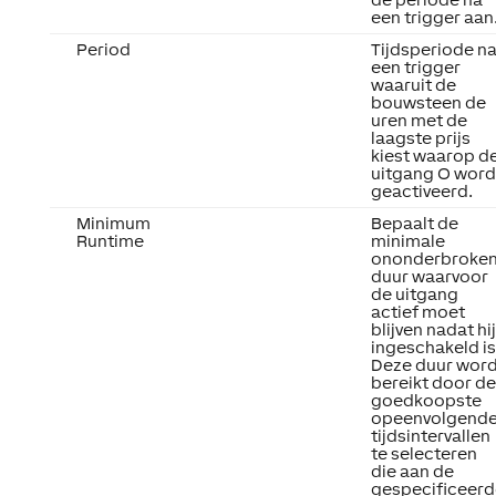
een trigger aan
Period
Tijdsperiode n
een trigger
waaruit de
bouwsteen de
uren met de
laagste prijs
kiest waarop d
uitgang O word
geactiveerd.
Minimum
Bepaalt de
Runtime
minimale
ononderbroke
duur waarvoor
de uitgang
actief moet
blijven nadat hij
ingeschakeld is
Deze duur word
bereikt door de
goedkoopste
opeenvolgend
tijdsintervallen
te selecteren
die aan de
gespecificeerd