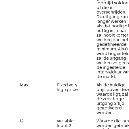
looptijd voldoe
of deze
overschrijden.
De uitgang kan
langer werken
als dat nodig o
nuttig is, maar
zal nooit korter
werken dan het
gedefinieerde
minimum. Als 0
wordt ingesteld
zal de uitgang
werken volgens
de ingestelde
intervalduur va
de markt.
Max
Fixed very
Als de huidige
high price
prijs boven dez
waarde ligt, zal
de zeer hoge
uitgang altijd
geactiveerd
worden.
I2
Variable
Waarde die kan
Input 2
worden gebruik