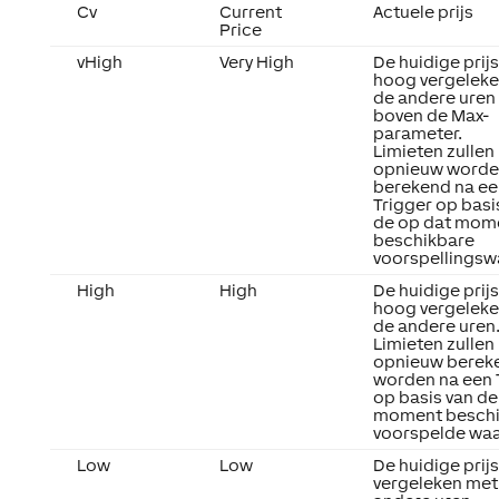
Cv
Current
Actuele prijs
Price
vHigh
Very High
De huidige prijs
hoog vergelek
de andere uren
boven de
Max
-
parameter.
Limieten zullen
opnieuw word
berekend na ee
Trigger
op basi
de op dat mom
beschikbare
voorspellingsw
High
High
De huidige prijs
hoog vergelek
de andere uren
Limieten zullen
opnieuw berek
worden na een
op basis van de
moment beschi
voorspelde wa
Low
Low
De huidige prijs
vergeleken met