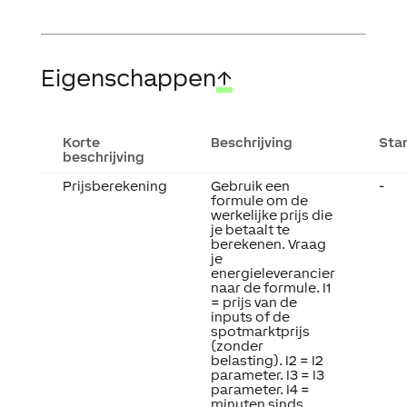
Eigenschappen
↑
Korte
Beschrijving
Sta
beschrijving
Prijsberekening
Gebruik een
-
formule om de
werkelijke prijs die
je betaalt te
berekenen. Vraag
je
energieleverancier
naar de formule. I1
= prijs van de
inputs of de
spotmarktprijs
(zonder
belasting). I2 = I2
parameter. I3 = I3
parameter. I4 =
minuten sinds