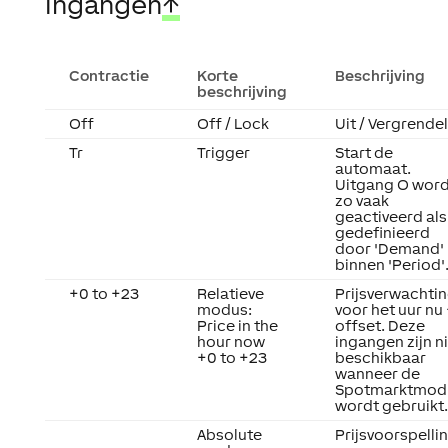
Ingangen
↑
Contractie
Korte
Beschrijving
beschrijving
Off
Off / Lock
Uit / Vergrende
Tr
Trigger
Start de
automaat.
Uitgang O word
zo vaak
geactiveerd als
gedefinieerd
door 'Demand'
binnen 'Period'
+0 to +23
Relatieve
Prijsverwachti
modus
:
voor het uur nu
Price in the
offset. Deze
hour now
ingangen zijn n
+0 to +23
beschikbaar
wanneer de
Spotmarktmod
wordt gebruikt.
Absolute
Prijsvoorspelli