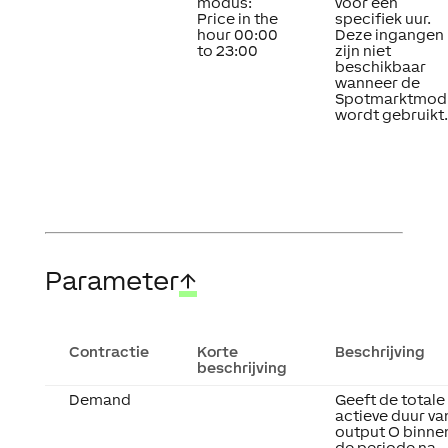
modus
:
voor een
Price in the
specifiek uur.
hour 00:00
Deze ingangen
to 23:00
zijn niet
beschikbaar
wanneer de
Spotmarktmod
wordt gebruikt.
Parameter
↑
Contractie
Korte
Beschrijving
beschrijving
Demand
Geeft de totale
actieve duur va
output O binne
de periode na