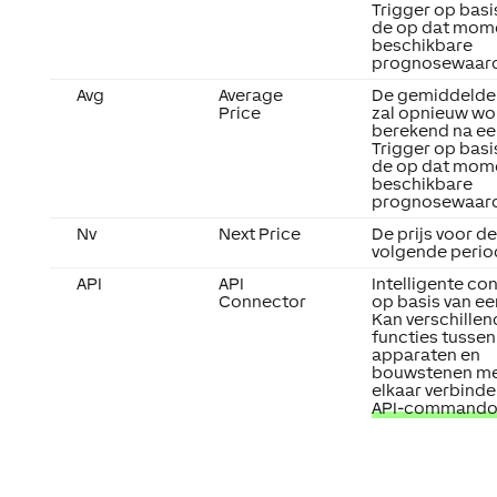
Trigger
op basi
de op dat mom
beschikbare
prognosewaar
Avg
Average
De gemiddelde 
Price
zal opnieuw w
berekend na ee
Trigger
op basi
de op dat mom
beschikbare
prognosewaar
Nv
Next Price
De prijs voor de
volgende perio
API
API
Intelligente co
Connector
op basis van ee
Kan verschillen
functies tussen
apparaten en
bouwstenen m
elkaar verbinde
API-commando