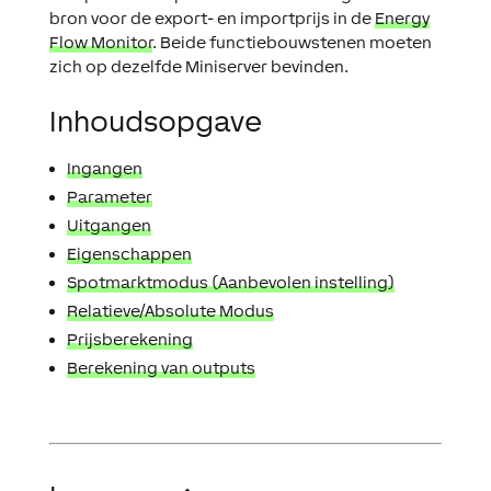
bron voor de export- en importprijs in de
Energy
Flow Monitor
. Beide functiebouwstenen moeten
zich op dezelfde Miniserver bevinden.
Inhoudsopgave
Ingangen
Parameter
Uitgangen
Eigenschappen
Spotmarktmodus (Aanbevolen instelling)
Relatieve/Absolute Modus
Prijsberekening
Berekening van outputs