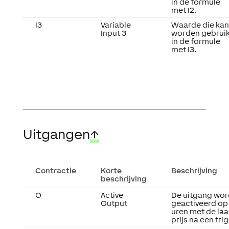
in de formule
met I2.
I3
Variable
Waarde die kan
Input 3
worden gebruik
in de formule
met I3.
Uitgangen
↑
Contractie
Korte
Beschrijving
beschrijving
O
Active
De uitgang wor
Output
geactiveerd op
uren met de la
prijs na een trig