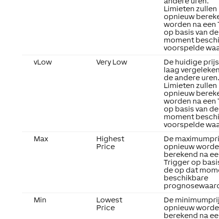
andere uren.
Limieten zullen
opnieuw berek
worden na een
op basis van de
moment beschi
voorspelde wa
vLow
Very Low
De huidige prijs
laag vergeleke
de andere uren
Limieten zullen
opnieuw berek
worden na een
op basis van de
moment beschi
voorspelde wa
Max
Highest
De maximumprij
Price
opnieuw word
berekend na ee
Trigger
op basi
de op dat mom
beschikbare
prognosewaar
Min
Lowest
De minimumprij
Price
opnieuw word
berekend na ee