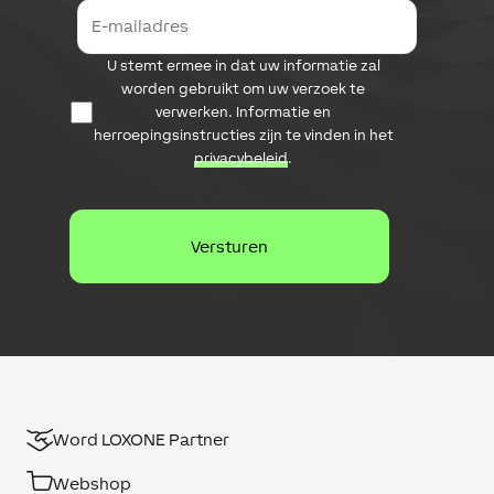
E
-
m
D
U stemt ermee in dat uw informatie zal
a
a
i
worden gebruikt om uw verzoek te
t
l
verwerken. Informatie en
a
a
herroepingsinstructies zijn te vinden in het
b
d
privacybeleid
.
e
r
s
e
c
s
h
e
r
m
i
n
g
Word LOXONE Partner
Webshop