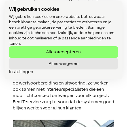
demowoning openen waar klanten niet alleen
uitleg krijgen, maar ook kunnen ervaren wat
Wij gebruiken cookies
Loxone zo uniek maakt.”
Wij gebruiken cookies om onze website betrouwbaar
En dat hebben ze waargemaakt. Van een team
beschikbaar te maken, de prestaties te verbeteren en je
van drie zijn ze uitgegroeid tot bijna tien
een prettige gebruikerservaring te bieden. Sommige
cookies zijn technisch noodzakelijk, andere helpen ons om
medewerkers. Ze hebben een nieuwe locatie
inhoud te optimaliseren of je passende aanbiedingen te
geopend met ruimere magazijnen in het
tonen.
industriepark van Heist-op-den-Berg en Jecon
Alles accepteren
heeft ook een eigen Partner Showroom
geopend, waar eindklanten de Loxone oplossing
Alles weigeren
met hun eigen zintuigen kunnen ervaren.
Jecon werkt samen met enkele vaste
Instellingen
onderaannemers die ondersteuning bieden bij
de werfvoorbereiding en uitvoering. Ze werken
ook samen met interieurspecialisten die een
mooi lichtconcept ontwerpen voor elk project.
Een IT-service zorgt ervoor dat de systemen goed
blijven werken voor al hun klanten.