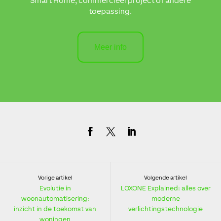
Smart Home, commercieel project of andere
toepassing.
Meer info
Vorige artikel
Volgende artikel
Evolutie in
LOXONE Explained: alles over
woonautomatisering:
moderne
inzicht in de toekomst van
verlichtingstechnologie
woningen