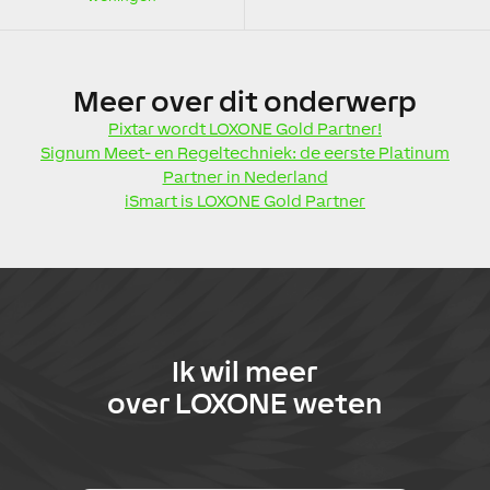
Meer
over dit onderwerp
Pixtar wordt LOXONE Gold Partner!
Signum Meet- en Regeltechniek: de eerste Platinum
Partner in Nederland
iSmart is LOXONE Gold Partner
Ik wil meer
over
LOXONE
weten