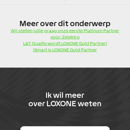
Meer
over dit onderwerp
Wij stellen jullie graag onze eerste Platinum Partner
voor: Zelektro
L&T Quality wordt LOXONE Gold Partner!
iSmart is LOXONE Gold Partner
Ik wil meer
over
LOXONE
weten
E