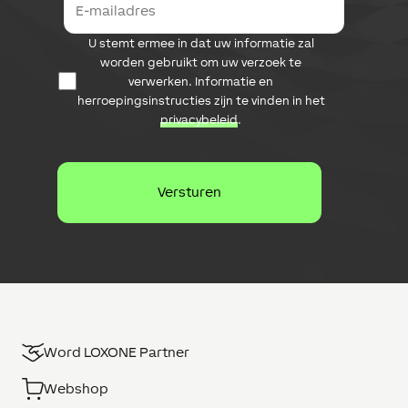
-
m
D
U stemt ermee in dat uw informatie zal
a
a
i
worden gebruikt om uw verzoek te
t
l
verwerken. Informatie en
a
a
herroepingsinstructies zijn te vinden in het
b
d
privacybeleid
.
e
r
s
e
c
s
h
e
r
m
i
n
g
Word LOXONE Partner
Webshop