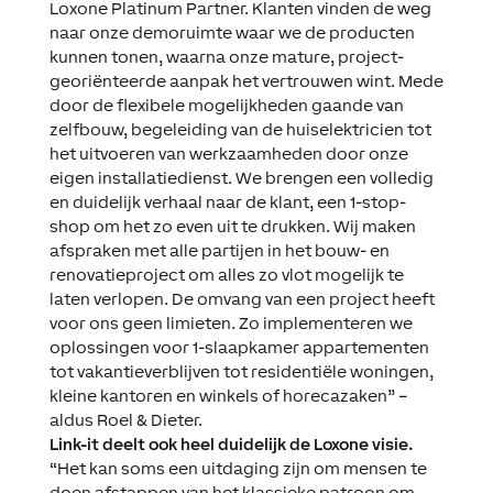
Loxone Platinum Partner. Klanten vinden de weg
naar onze demoruimte waar we de producten
kunnen tonen, waarna onze mature, project-
georiënteerde aanpak het vertrouwen wint. Mede
door de flexibele mogelijkheden gaande van
zelfbouw, begeleiding van de huiselektricien tot
het uitvoeren van werkzaamheden door onze
eigen installatiedienst. We brengen een volledig
en duidelijk verhaal naar de klant, een 1-stop-
shop om het zo even uit te drukken. Wij maken
afspraken met alle partijen in het bouw- en
renovatieproject om alles zo vlot mogelijk te
laten verlopen. De omvang van een project heeft
voor ons geen limieten. Zo implementeren we
oplossingen voor 1-slaapkamer appartementen
tot vakantieverblijven tot residentiële woningen,
kleine kantoren en winkels of horecazaken” –
aldus Roel & Dieter.
Link-it deelt ook heel duidelijk de Loxone visie.
“Het kan soms een uitdaging zijn om mensen te
doen afstappen van het klassieke patroon om