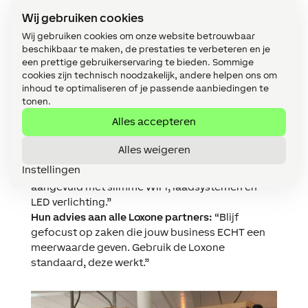
zeker in combinatie met elkaar.”
Wij gebruiken cookies
Wij gebruiken cookies om onze website betrouwbaar
beschikbaar te maken, de prestaties te verbeteren en je
een prettige gebruikerservaring te bieden. Sommige
Link-it staat hun klanten graag uitgebreid te
cookies zijn technisch noodzakelijk, andere helpen ons om
woord in hun demoruimte: “Elke klant heeft z’n
inhoud te optimaliseren of je passende aanbiedingen te
eigen verhaal en verdient immers een oplossing
tonen.
op maat. Loxone ‘geeft’ ons de tools, wij maken
Alles accepteren
hier graag gebruik van om mooie projecten uit te
tekenen en, indien gewenst, ook uit te voeren met
Alles weigeren
onze eigen installatiedienst. Wij richten ons
Instellingen
hoofdzakelijk op de producten van Loxone,
aangevuld met slimme WiFi, laadsystemen en
LED verlichting.”
Hun advies aan alle Loxone partners:
“Blijf
gefocust op zaken die jouw business ECHT een
meerwaarde geven. Gebruik de Loxone
standaard, deze werkt.”