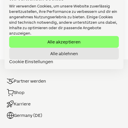
Wir verwenden Cookies, um unsere Website zuverlässig
Video Tutorials (61)
bereitzustellen, ihre Performance zu verbessern und dir ein
angenehmes Nutzungserlebnis zu bieten. Einige Cookies
Visualisierung (10)
sind technisch notwendig, andere unterstützen uns dabei,
Inhalte zu optimieren oder dir passende Angebote
Wartung & Diagnose (32)
anzuzeigen.
Zubehör (14)
Alle akzeptieren
Alle ablehnen
Cookie Einstellungen
Partner werden
Shop
Karriere
Germany (DE)