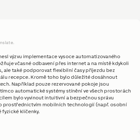
nslate.
řinesl výzvu implementace vysoce automatizovaného
ňuje včasné odbavení přes internet a na místě kdykoli
, ale také podporovat flexibilní časy příjezdu bez
nálu recepce. Kromě toho bylo důležité dosáhnout
tech. Například pouze rezervované pokoje jsou
atímco automatické systémy stínění ve všech prostorách
ílem bylo vyvinout intuitivní a bezpečnou správu
up prostřednictvím mobilních technologií (např. osobní
 fyzické klíčenky.