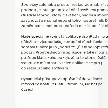
Společný salonek a prostor restaurace nabízí 
podporuje inteligentní ovládání osvětlení pomo
Quadral reproduktory. Osvětlení, hudba a stíně
zasahovat personál nebo si toho hosté všimli. 
zaměstnanci mohou soustředit na základní úkol
Naše speciálně vyvinutá aplikace pro iPad v ho
důležitá – zjednodušuje ovládání všech funkcí mís
servisní funkce jako „Nerušit“, „Čistý pokoj“, r
počasí. Prostřednictvím aplikace je také možná 
potřebu klasického pokojového telefonu. Další 
vstupu do místnosti. Vzhled aplikace se pro per
do rezervačního softwaru.
Dynamická přístupová oprávnění do wellness a d
rezervace hostů, zajišťují flexibilní, ale bezpe
časech.