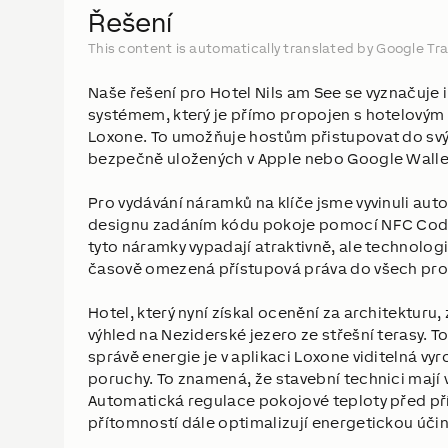
Řešení
This content is automatically translated by Google Tra
Naše řešení pro Hotel Nils am See se vyznačuj
systémem, který je přímo propojen s hotelový
Loxone. To umožňuje hostům přistupovat do sv
bezpečně uložených v Apple nebo Google Walle
Pro vydávání náramků na klíče jsme vyvinuli au
designu zadáním kódu pokoje pomocí NFC Code 
tyto náramky vypadají atraktivně, ale technolo
časově omezená přístupová práva do všech pros
Hotel, který nyní získal ocenění za architekturu, 
výhled na Neziderské jezero ze střešní terasy. To
správě energie je v aplikaci Loxone viditelná vy
poruchy. To znamená, že stavební technici mají
Automatická regulace pokojové teploty před pří
přítomností dále optimalizují energetickou úči