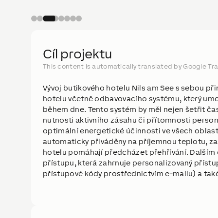
Cíl projektu
This content is automatically translated by Google Tra
Vývoj butikového hotelu Nils am See s sebou p
hotelu včetně odbavovacího systému, který umož
během dne. Tento systém by měl nejen šetřit čas
nutnosti aktivního zásahu či přítomnosti perso
optimální energetické účinnosti ve všech oblas
automaticky přiváděny na příjemnou teplotu, z
hotelu pomáhají předcházet přehřívání. Dalším c
přístupu, která zahrnuje personalizovaný příst
přístupové kódy prostřednictvím e-mailu) a také