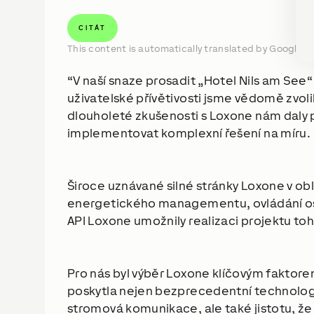
CITÁT
This content is automatically translated by Google T
V naší snaze prosadit „Hotel Nils am See“
uživatelské přívětivosti jsme vědomě zvoli
dlouholeté zkušenosti s Loxone nám daly 
implementovat komplexní řešení na míru.
Široce uznávané silné stránky Loxone v ob
energetického managementu, ovládání osvě
API Loxone umožnily realizaci projektu to
Pro nás byl výběr Loxone klíčovým faktor
poskytla nejen bezprecedentní technologie
stromová komunikace, ale také jistotu, že 