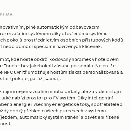
nslate.
e inovativním, plně automatickým odbavovacím
m rezervačním systémem díky otevřenému systému
ých pokojů prostřednictvím osobních přístupových kódů
t nebo pomocí speciálně navržených klíčenek.
tomat, kde hosté obdrží kódovaný náramek v hotelovém
Touch - bez jakéhokoli zásahu personálu. Nejen, že
gie NFC uvnitř umožňuje hostům získat personalizovaná a
tor (pokoje, garáž, sauna).
zaujme nejen vizuálně mnoha detaily, ale za vidění stojí i
 také nabízí prostor pro FV systém. Díky inteligentní
robená energie i všechny energetické toky, spotřebitelé a
 vždy dobrý přehled o všech procesech v systému.
jezdem, automatický systém stínění a osvětlení řízené
nnost.