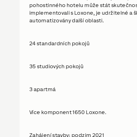
pohostinného hotelu může stát skutečností
implementovali s Loxone, je udržitelné a š
automatizovány další oblasti.
24 standardních pokojů
35 studiových pokojů
3 apartmá
Více komponent 1650 Loxone.
Zahájení stavby: podzim 2021