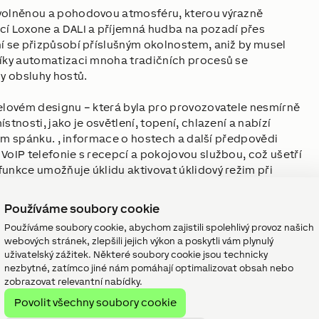
uvolněnou a pohodovou atmosféru, kterou výrazně
cí Loxone a DALI a příjemná hudba na pozadí přes
ní se přizpůsobí příslušným okolnostem, aniž by musel
Díky automatizaci mnoha tradičních procesů se
y obsluhy hostů.
telovém designu – která byla pro provozovatele nesmírně
tnosti, jako je osvětlení, topení, chlazení a nabízí
ežim spánku. , informace o hostech a další předpovědi
VoIP telefonie s recepcí a pokojovou službou, což ušetří
funkce umožňuje úklidu aktivovat úklidový režim při
sonál mění, takže stav úklidu pokoje lze přenášet přímo
Používáme soubory cookie
Používáme soubory cookie, abychom zajistili spolehlivý provoz našich
alších pokojů, která jsou přidělována na základě
webových stránek, zlepšili jejich výkon a poskytli vám plynulý
čné využívání hotelových zařízení a pouze v rezervovaných
uživatelský zážitek. Některé soubory cookie jsou technicky
nezbytné, zatímco jiné nám pomáhají optimalizovat obsah nebo
zobrazovat relevantní nabídky.
Povolit všechny soubory cookie