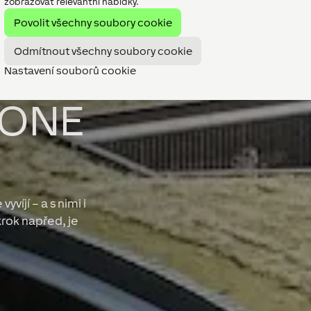
zobrazovat relevantní nabídky.
Povolit všechny soubory cookie
Odmítnout všechny soubory cookie
Nastavení souborů cookie
XONE
víjí – a s nimi i
rok napřed, je