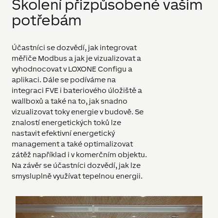
Školení přizpůsobené vašim
potřebám
Účastníci se dozvědí, jak integrovat
měřiče Modbus a jak je vizualizovat a
vyhodnocovat v LOXONE Configu a
aplikaci. Dále se podíváme na
integraci FVE i bateriového úložiště a
wallboxů a také na to, jak snadno
vizualizovat toky energie v budově. Se
znalostí energetických toků lze
nastavit efektivní energetický
management a také optimalizovat
zátěž například i v komerčním objektu.
Na závěr se účastníci dozvědí, jak lze
smysluplně využívat tepelnou energii.