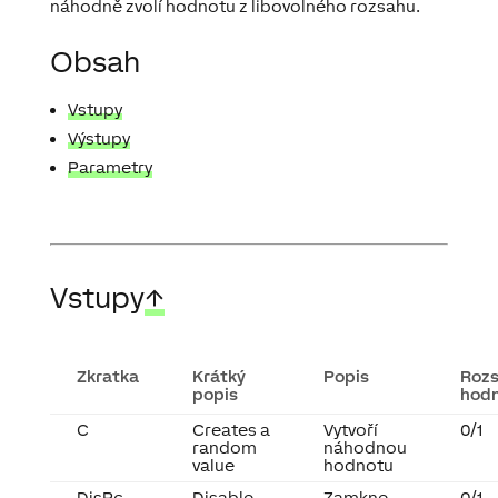
náhodně zvolí hodnotu z libovolného rozsahu.
Obsah
Vstupy
Výstupy
Parametry
Vstupy
↑
Zkratka
Krátký
Popis
Roz
popis
hod
C
Creates a
Vytvoří
0/1
random
náhodnou
value
hodnotu
DisPc
Disable
Zamkne
0/1