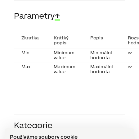
Parametry
↑
Zkratka
Krátký
Popis
Rozs
popis
hodn
Min
Minimum
Minimální
∞
value
hodnota
Max
Maximum
Maximální
∞
value
hodnota
Kategorie
API (2)
Používáme soubory cookie