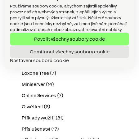
Audio (15)
Používáme soubory cookie, abychom zajistili spolehlivý
provoz našich webových stránek, zlepšili jejich výkon a
Device (143)
poskytli vám plynulý uživatelský zážitek. Některé soubory
cookie jsou technicky nezbytné, zatímco jiné nám pomáhají
FunctionBlock (69)
optimalizovat obsah nebo zobrazovat relevantní nabídky.
Povolit všechny soubory cookie
Kabeláž (8)
Loxone Air (10)
Odmítnout všechny soubory cookie
Nastavení souborů cookie
Loxone Config (143)
Loxone Tree (7)
Miniserver (14)
Online Services (7)
Osvětlení (6)
Příklady využití (31)
Příslušenství (17)