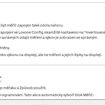
že být měřič zapojen také zdola nahoru.
zapojení ve Loxone Config okamžitě nastaveno na "invertované
 u správných údajů měření a výkon je zobrazen se správným
ěněny.
 výkonu na displeji, ale ne měření a jejich šipky na displeji.
↑
yp měřáku a Způsob použití.
rogramování. Tato akce automaticky vytvoří blok Měřič: