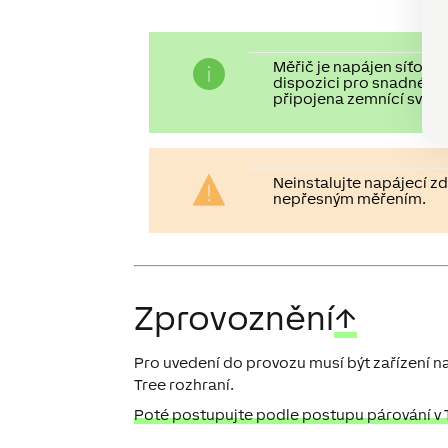
Měřič je napájen síťovým
dispozici pro snadné řet
připojena zemnící svor
Neinstalujte napájecí z
nepřesným měřením.
Zprovoznění
↑
Pro uvedení do provozu musí být zařízení n
Tree rozhraní.
Poté postupujte podle postupu párování v T