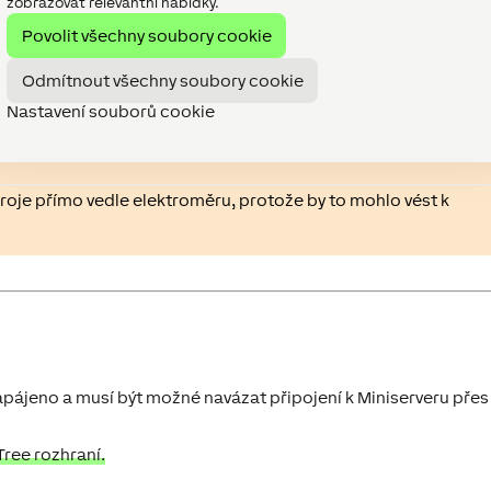
zobrazovat relevantní nabídky.
Povolit všechny soubory cookie
 napětím. Svorkovnice +24 V není vnitřně připojena, ale je k
Odmítnout všechny soubory cookie
ězení +24 V linky. Pro správnou funkci rozhraní Tree musí být
ka GND.
Nastavení souborů cookie
droje přímo vedle elektroměru, protože by to mohlo vést k
apájeno a musí být možné navázat připojení k Miniserveru přes
ree rozhraní.