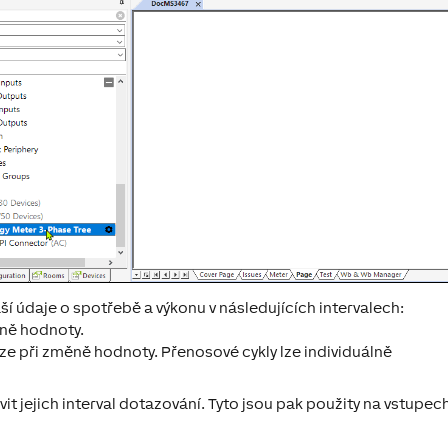
í údaje o spotřebě a výkonu v následujících intervalech:
ěně hodnoty.
e při změně hodnoty. Přenosové cykly lze individuálně
vit jejich interval dotazování. Tyto jsou pak použity na vstupec