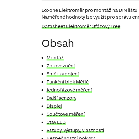
Loxone Elektroměr pro montáž na DIN lištu
Naměřené hodnoty lze využít pro správu en
Datasheet Elektroměr 3fázový Tree
Obsah
Montáž
Zprovoznění
Směr zapojení
Funkční blok Měřič
Jednofázové měření
Další senzory
Displej
Součtové měření
Stav LED
Vstupy, výstupy, vlastnosti
Bezpečnostní pokyny