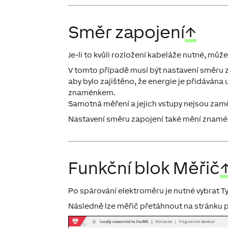
Směr zapojení
↑
Je-li to kvůli rozložení kabeláže nutné, mů
V tomto případě musí být nastavení směru 
aby bylo zajištěno, že energie je přidávána
znaménkem.
Samotná měření a jejich vstupy nejsou zam
Nastavení směru zapojení také mění znaménko
Funkční blok Měřič
Po spárování elektroměru je nutné vybrat T
Následně lze měřič přetáhnout na stránku p