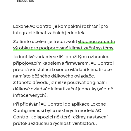
Industries
Loxone AC Control je kompaktní rozhraní pro
integraci klimatizačních jednotek.
Za tímto účelem je třeba zvolit
vhodnou variantu
výrobku pro podporované klimatizační systémy
.
Jednotlivé varianty se liší použitým rozhraním,
připojovacím kabelem a firmwarem. AC Control
přebírá v instalaci Loxone ovládání klimatizace
namísto běžného dálkového ovladače.
Z tohoto důvodu již nelze používat originální
dálkové ovladače klimatizační jednotky (včetně
infračervených).
Při přidávání AC Control do aplikace Loxone
Config nemusí být u některých modelů AC
Control k dispozici některé režimy, nastavení
průtoku vzduchu a rychlosti ventilátoru.