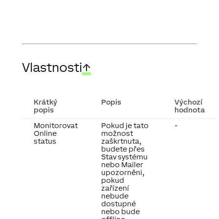
Vlastnosti
↑
Krátký
Popis
Výchozí
popis
hodnota
Monitorovat
Pokud je tato
-
Online
možnost
status
zaškrtnuta,
budete přes
Stav systému
nebo Mailer
upozorněni,
pokud
zařízení
nebude
dostupné
nebo bude