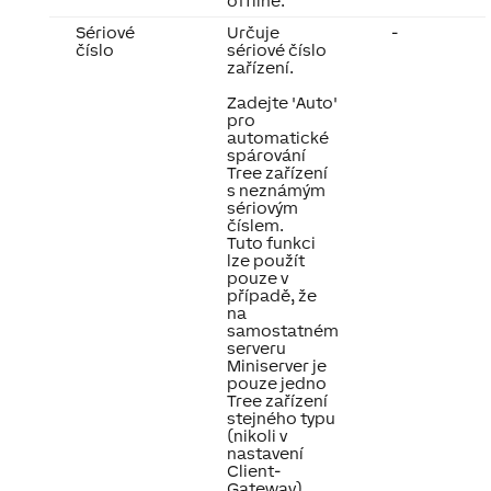
offline.
Sériové
Určuje
-
číslo
sériové číslo
zařízení.
Zadejte 'Auto'
pro
automatické
spárování
Tree zařízení
s neznámým
sériovým
číslem.
Tuto funkci
lze použít
pouze v
případě, že
na
samostatném
serveru
Miniserver je
pouze jedno
Tree zařízení
stejného typu
(nikoli v
nastavení
Client-
Gateway).