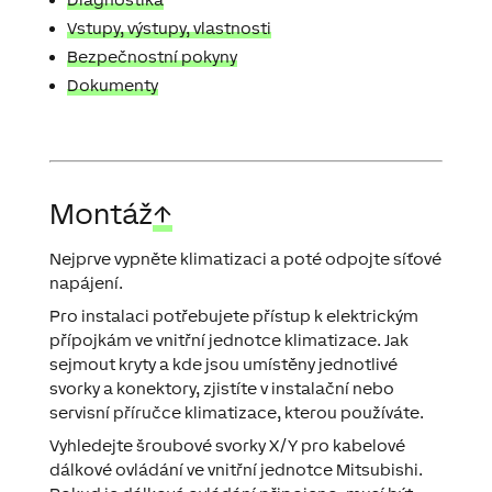
Vstupy, výstupy, vlastnosti
Bezpečnostní pokyny
Dokumenty
Montáž
↑
Nejprve vypněte klimatizaci a poté odpojte síťové
napájení.
Pro instalaci potřebujete přístup k elektrickým
přípojkám ve vnitřní jednotce klimatizace. Jak
sejmout kryty a kde jsou umístěny jednotlivé
svorky a konektory, zjistíte v instalační nebo
servisní příručce klimatizace, kterou používáte.
Vyhledejte šroubové svorky X/Y pro kabelové
dálkové ovládání ve vnitřní jednotce Mitsubishi.