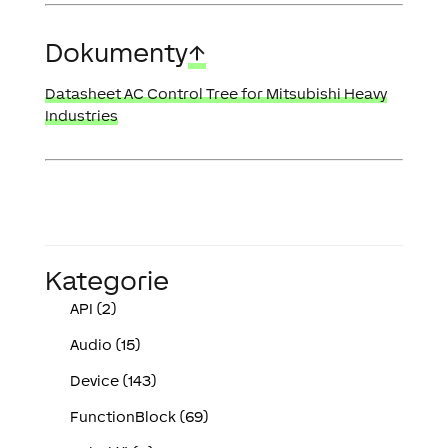
Dokumenty
↑
Datasheet AC Control Tree for Mitsubishi Heavy
Industries
Kategorie
API (2)
Audio (15)
Device (143)
FunctionBlock (69)