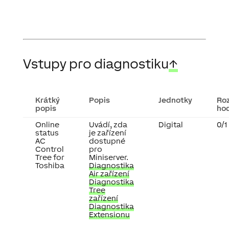
Vstupy pro diagnostiku
↑
Krátký
Popis
Jednotky
Ro
popis
ho
Online
Uvádí, zda
Digital
0/1
status
je zařízení
AC
dostupné
Control
pro
Tree for
Miniserver.
Toshiba
Diagnostika
Air zařízení
Diagnostika
Tree
zařízení
Diagnostika
Extensionu