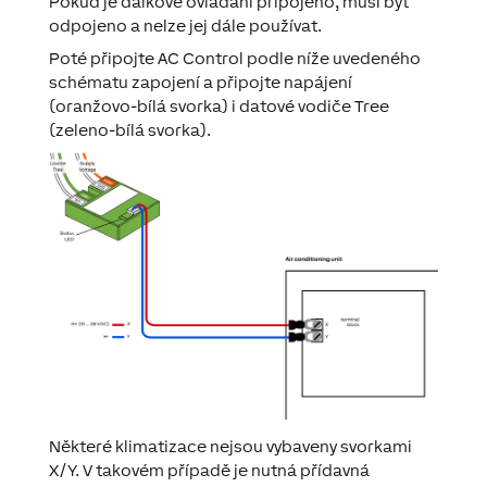
Pokud je dálkové ovládání připojeno, musí být
odpojeno a nelze jej dále používat.
Poté připojte AC Control podle níže uvedeného
schématu zapojení a připojte napájení
(oranžovo-bílá svorka) i datové vodiče Tree
(zeleno-bílá svorka).
Některé klimatizace nejsou vybaveny svorkami
X/Y. V takovém případě je nutná přídavná