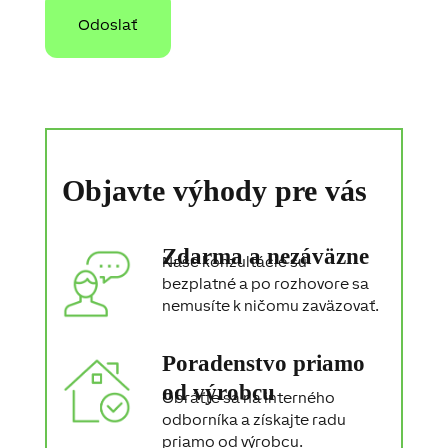
Objavte výhody pre vás
Zdarma a nezáväzne
Naše konzultácie sú
bezplatné a po rozhovore sa
nemusíte k ničomu zaväzovať.
Poradenstvo priamo
od výrobcu
Obráťte sa na interného
odborníka a získajte radu
priamo od výrobcu.