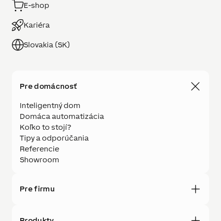
E-shop
Kariéra
Slovakia (SK)
Pre domácnosť
Inteligentný dom
Domáca automatizácia
Koľko to stojí?
Tipy a odporúčania
Referencie
Showroom
Pre firmu
Produkty