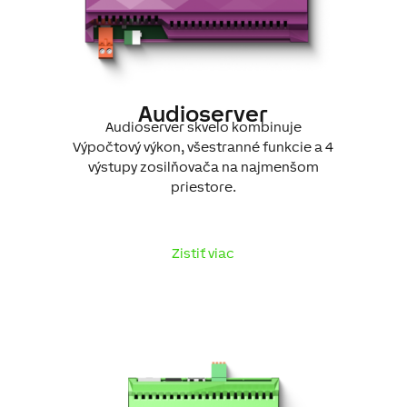
Audioserver
Audioserver skvelo kombinuje
Výpočtový výkon, všestranné funkcie a 4
výstupy zosilňovača na najmenšom
priestore.
Zistiť viac