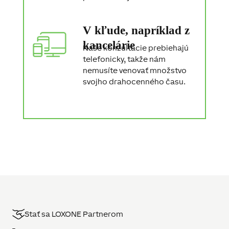
V kľude, napríklad z
kancelárie
Naše konzultácie prebiehajú
telefonicky, takže nám
nemusíte venovať množstvo
svojho drahocenného času.
Stať sa LOXONE Partnerom