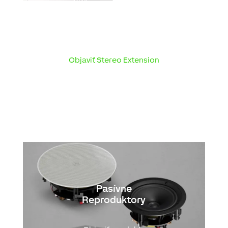
Objaviť Stereo Extension
Pasívne
Reproduktory