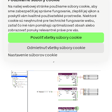
Loxone Config
Na našej webovej stránke používame súbory cookie, aby
sme zabezpečili jej správne fungovanie, zlepšili jej výkon a
poskytli vám kvalitné používateľské prostredie. Niektoré
cookie sú nevyhnutné pre technické fungovanie webu,
S Audio Prehrávačom sa stanete Audio-
zatiaľ čo iné nám pomáhajú optimalizovať obsah alebo
profesionálom. Bez ohľadu na to, či ide o
zobrazovať ponuky relevantné práve pre vás.
inteligentnú domácnosť, komerčnú
Povoliť všetky súbory cookie
nehnuteľnosť, špeciálnu aplikáciu alebo hotelový
priemysel – s najvýkonnejším automatizačným
Odmietnuť všetky súbory cookie
nástrojom na svete môžete implementovať celú
audio konfiguráciu len niekoľkými kliknutiami
Nastavenie súborov cookie
myšou.