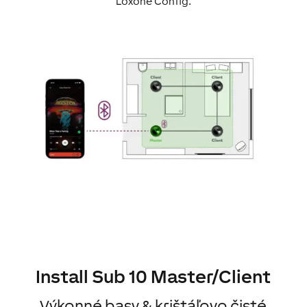
Loxone Config.
Install Sub 10 Master/Client
Výkonné basy
&
krištáľovo čisté