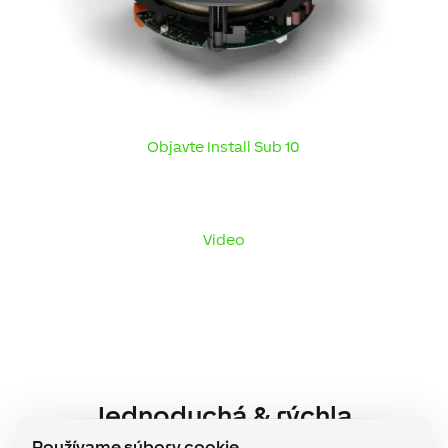
Objavte Install Sub 10
Video
Jednoduchá
&
rýchla
konfigurácia pomocou
Používame súbory cookie