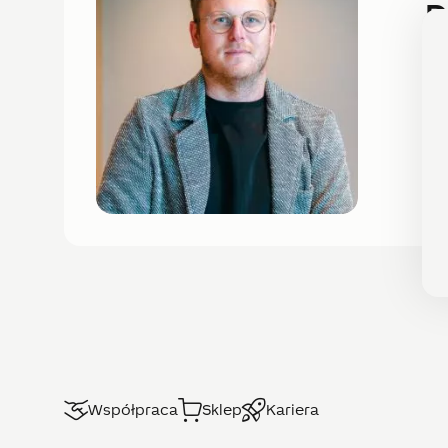
D
Wi
zro
Ma
Vic
Współpraca
Sklep
Kariera