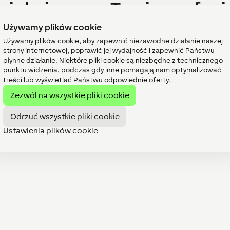
ziękujemy za Twoje zaufani
Używamy plików cookie
emy, że polegasz na naszych produktach – chcemy sprostać 
Używamy plików cookie, aby zapewnić niezawodne działanie naszej
zumienie i cierpliwość!
strony internetowej, poprawić jej wydajność i zapewnić Państwu
płynne działanie. Niektóre pliki cookie są niezbędne z technicznego
rkus Schauberger
punktu widzenia, podczas gdy inne pomagają nam optymalizować
e President Products
treści lub wyświetlać Państwu odpowiednie oferty.
Zezwól na wszystkie pliki cookie
Odrzuć wszystkie pliki cookie
Ustawienia plików cookie