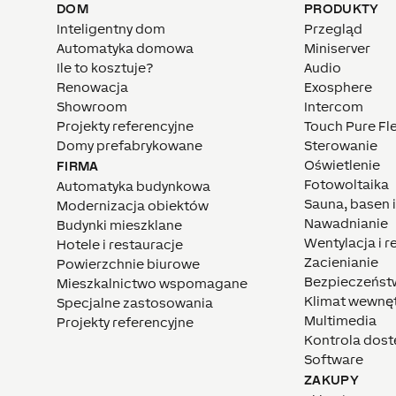
DOM
PRODUKTY
Inteligentny dom
Przegląd
Automatyka domowa
Miniserver
Ile to kosztuje?
Audio
Renowacja
Exosphere
Showroom
Intercom
Projekty referencyjne
Touch Pure Fl
Domy prefabrykowane
Sterowanie
Oświetlenie
FIRMA
Fotowoltaika
Automatyka budynkowa
Sauna, basen 
Modernizacja obiektów
Nawadnianie
Budynki mieszklane
Wentylacja i 
Hotele i restauracje
Zacienianie
Powierzchnie biurowe
Bezpieczeńst
Mieszkalnictwo wspomagane
Klimat wewnę
Specjalne zastosowania
Multimedia
Projekty referencyjne
Kontrola dos
Software
ZAKUPY