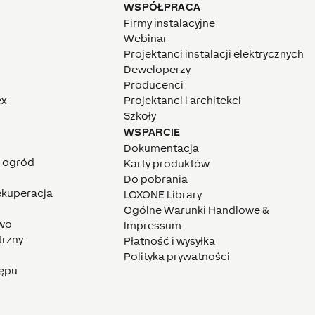
WSPÓŁPRACA
Firmy instalacyjne
Webinar
Projektanci instalacji elektrycznych
Deweloperzy
Producenci
ex
Projektanci i architekci
Szkoły
WSPARCIE
Dokumentacja
i ogród
Karty produktów
Do pobrania
rekuperacja
LOXONE Library
Ogólne Warunki Handlowe &
wo
Impressum
trzny
Płatność i wysyłka
Polityka prywatności
tępu