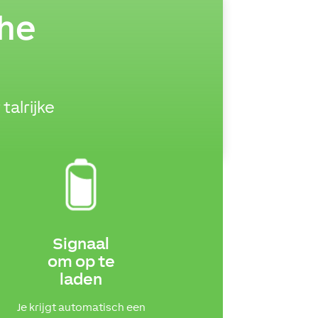
che
alrijke
Signaal
om op te
laden
Je krijgt automatisch een