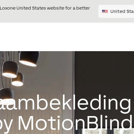
e Loxone United States website for a better
United Sta
aambekledin
by MotionBlind