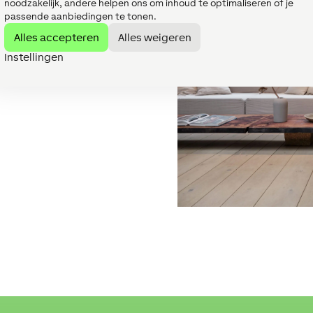
noodzakelijk, andere helpen ons om inhoud te optimaliseren of je
passende aanbiedingen te tonen.
xone. Automatiseer je
Alles accepteren
Alles weigeren
e App voor iOS of Android,
Instellingen
en drukknop tegen de