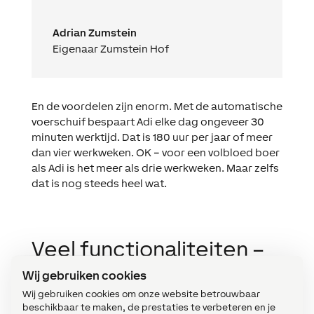
Adrian Zumstein
Eigenaar Zumstein Hof
En de voordelen zijn enorm. Met de automatische
voerschuif bespaart Adi elke dag ongeveer 30
minuten werktijd. Dat is 180 uur per jaar of meer
dan vier werkweken. OK – voor een volbloed boer
als Adi is het meer als drie werkweken. Maar zelfs
dat is nog steeds heel wat.
Veel functionaliteiten –
één app
Wij gebruiken cookies
Wij gebruiken cookies om onze website betrouwbaar
Toen de Miniserver voor het eerst werd
beschikbaar te maken, de prestaties te verbeteren en je