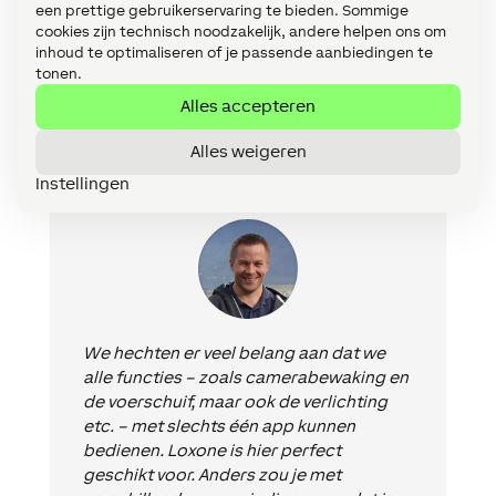
geïnstalleerd, waren er natuurlijk nog vele andere
een prettige gebruikerservaring te bieden. Sommige
mogelijkheden voor automatisering. Sindsdien
cookies zijn technisch noodzakelijk, andere helpen ons om
heeft Loxone ook de aansturing van de
inhoud te optimaliseren of je passende aanbiedingen te
tonen.
stalverlichting, het mestverwijderingssysteem en
nog veel meer overgenomen.
Alles accepteren
Alles weigeren
Instellingen
We hechten er veel belang aan dat we
alle functies – zoals camerabewaking en
de voerschuif, maar ook de verlichting
etc. – met slechts één app kunnen
bedienen. Loxone is hier perfect
geschikt voor. Anders zou je met