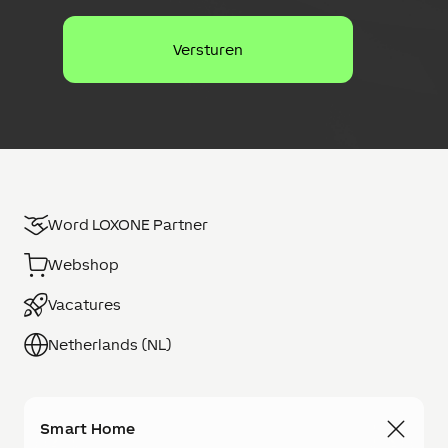
c
s
h
e
r
m
i
n
g
Word LOXONE Partner
Webshop
Vacatures
Netherlands (NL)
Smart Home