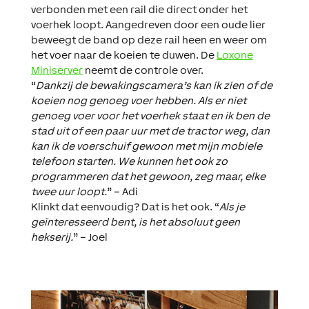
verbonden met een rail die direct onder het
voerhek loopt. Aangedreven door een oude lier
beweegt de band op deze rail heen en weer om
het voer naar de koeien te duwen. De
Loxone
Miniserver
neemt de controle over.
“
Dankzij de bewakingscamera’s kan ik zien of de
koeien nog genoeg voer hebben. Als er niet
genoeg voer voor het voerhek staat en ik ben de
stad uit of een paar uur met de tractor weg, dan
kan ik de voerschuif gewoon met mijn mobiele
telefoon starten. We kunnen het ook zo
programmeren dat het gewoon, zeg maar, elke
twee uur loopt.
” – Adi
Klinkt dat eenvoudig? Dat is het ook. “
Als je
geïnteresseerd bent, is het absoluut geen
hekserij.
” – Joel