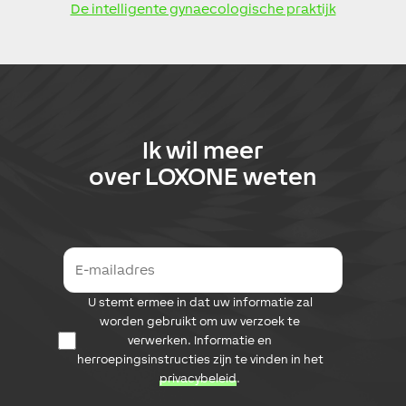
De intelligente gynaecologische praktijk
Ik wil meer
over
LOXONE
weten
E
-
m
D
U stemt ermee in dat uw informatie zal
a
a
i
worden gebruikt om uw verzoek te
t
l
verwerken. Informatie en
a
a
herroepingsinstructies zijn te vinden in het
b
d
privacybeleid
.
e
r
s
e