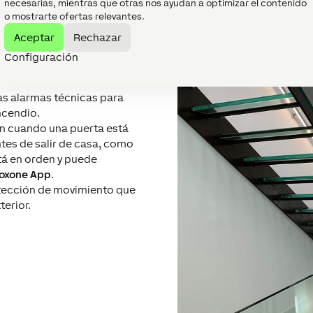
necesarias, mientras que otras nos ayudan a optimizar el contenido
o mostrarte ofertas relevantes.
Aceptar
Rechazar
a contar con un sistema de
Configuración
 autónoma.
el
Intercom
. Otros
las alarmas técnicas para
ncendio.
an cuando una puerta está
ntes de salir de casa, como
tá en orden y puede
oxone App
.
etección de movimiento que
terior.