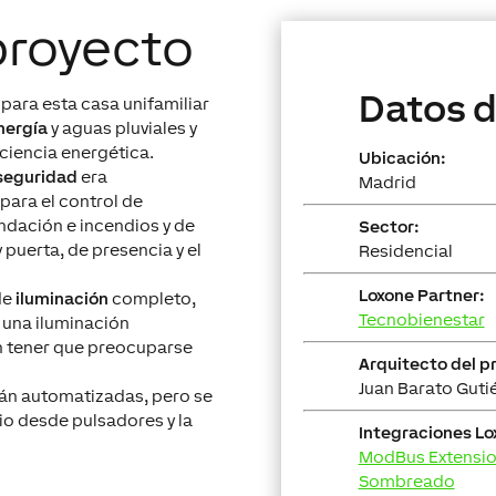
proyecto
Datos d
 para esta casa unifamiliar
nergía
y aguas pluviales y
ciencia energética.
Ubicación:
seguridad
era
Madrid
para el control de
ndación e incendios y de
Sector:
 puerta, de presencia y el
Residencial
Loxone Partner:
de
iluminación
completo,
Tecnobienestar
r una iluminación
in tener que preocuparse
Arquitecto del p
Juan Barato Gutié
stán automatizadas, pero se
o desde pulsadores y la
Integraciones Lo
ModBus Extensi
Sombreado