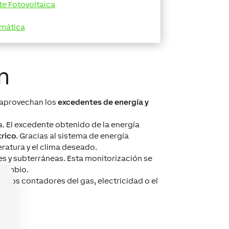
e Fotovoltaica
omática
n
e aprovechan los
excedentes de energía y
ra. El excedente obtenido de la energía
trico
. Gracias al sistema de energía
atura y el clima deseado.
s y subterráneas. Esta monitorización se
rcambio.
de los contadores del gas, electricidad o el
0V).