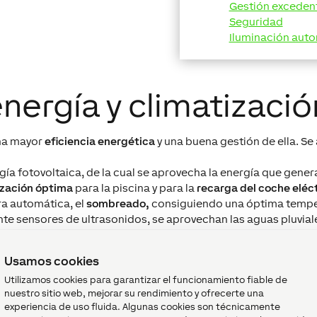
Gestión excedent
Seguridad
Iluminación aut
energía y climatizació
una mayor
eficiencia energética
y una buena gestión de ella. S
rgía fotovoltaica, de la cual se aprovecha la energía que gene
ización óptima
para la piscina y para la
recarga del coche eléc
ra automática, el
sombreado,
consiguiendo una óptima temper
e sensores de ultrasonidos, se aprovechan las aguas pluviale
 pozo y los aljibes y para un mejor control de la bomba de inte
o a través de la
ModBus Extension
la cual permite una lectura 
Usamos cookies
óptima se mantienen con el intercambiador de calor (control 0-1
Utilizamos cookies para garantizar el funcionamiento fiable de
nuestro sitio web, mejorar su rendimiento y ofrecerte una
experiencia de uso fluida. Algunas cookies son técnicamente