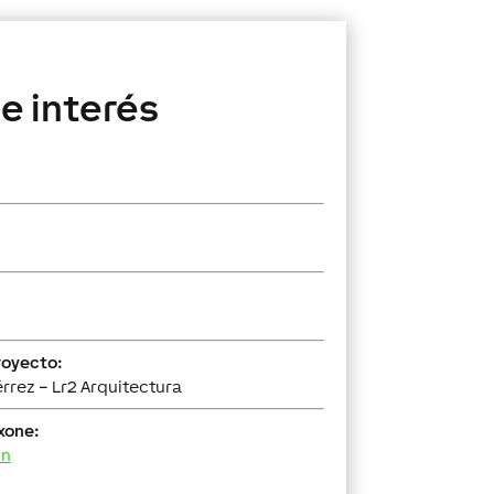
e interés
royecto:
rrez – Lr2 Arquitectura
xone:
on