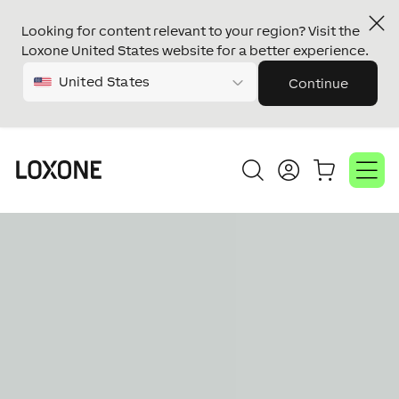
Looking for content relevant to your region? Visit the
Loxone United States website for a better experience.
United States
Continue
Reproductor
de
vídeo