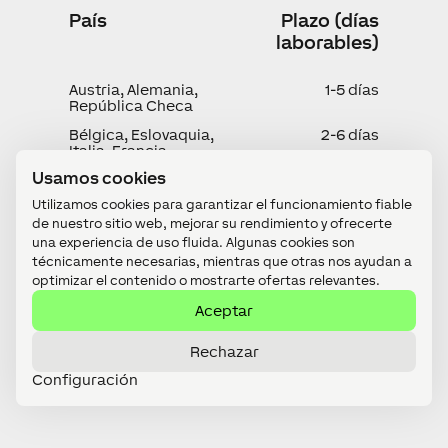
País
Plazo (días
laborables)
Austria, Alemania,
1-5 días
República Checa
Bélgica, Eslovaquia,
2-6 días
Italia, Francia
Usamos cookies
Hungría
3-6 días
Utilizamos cookies para garantizar el funcionamiento fiable
Inglaterra
1-2 días
de nuestro sitio web, mejorar su rendimiento y ofrecerte
España, Portugal,
4-6 días
una experiencia de uso fluida. Algunas cookies son
Andorra
técnicamente necesarias, mientras que otras nos ayudan a
optimizar el contenido o mostrarte ofertas relevantes.
Otros países de la EU
2-10 días
Aceptar
Este plazo de entrega puede ser alterado
excepcionalmente ante problemas de stock. En
Rechazar
la tienda online tienes esta información junto a
Configuración
cada producto.