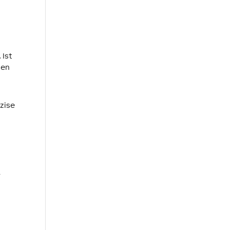
 Ist
zen
äzise
r