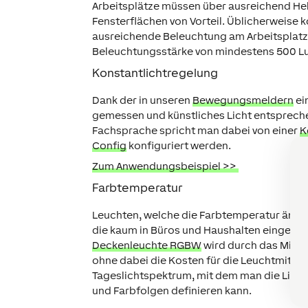
Arbeitsplätze müssen über ausreichend Hell
Fensterflächen von Vorteil. Üblicherweise k
ausreichende Beleuchtung am Arbeitsplatz 
Beleuchtungsstärke von mindestens 500 Lux 
Konstantlichtregelung
Dank der in unseren
Bewegungsmeldern
ei
gemessen und künstliches Licht entsprechen
Fachsprache spricht man dabei von einer
K
Config
konfiguriert werden.
Zum Anwendungsbeispiel
>>
Farbtemperatur
Leuchten, welche die Farbtemperatur ände
die kaum in Büros und Haushalten eingeset
Deckenleuchte RGBW
wird durch das Misch
ohne dabei die Kosten für die Leuchtmittel 
Tageslichtspektrum, mit dem man die Lichtf
und Farbfolgen definieren kann.