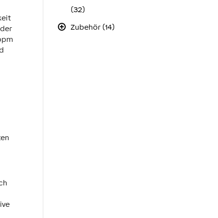
(32)
eit
Zubehör (14)
 der
 ppm
nd
ten
uch
ive