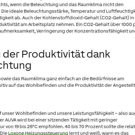
ts, wenn die Beleuchtung und das Raumklima nicht den
 Die ideale Beleuchtungsstärke, Temperatur und Luftfeuchtigk
ätigkeit ab. Auch der Kohlenstoffdioxid-Gehalt (CO2-Gehalt) in
roduktivität am Arbeitsplatz nehmen. Ein CO2-Gehalt über 1000
aufmerksamkeit, Verringerung der Konzentrationsfähigkeit u
 der Produktivität dank
chtung
sowie das
Raumklima
ganz einfach an die Bedürfnisse am
sitiv auf das Wohlbefinden und die Produktivität der Angestell
 unser Wohlbefinden und unsere Leistungsfähigkeit – also a
er AUVA wird bei einer sitzenden Tätigkeit mit geringer
 von 19 bis 25°C empfohlen. 40 bis 70 Prozent sollte die relat
 Die
Loxone Heizungssteuerung
lernt und weiß, wann es das