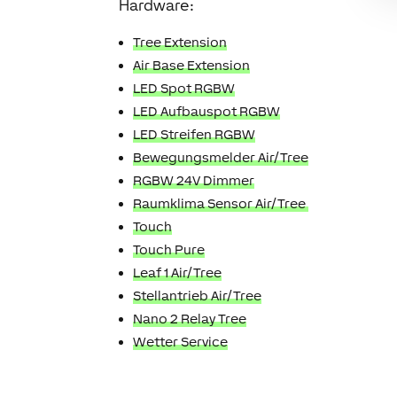
Hardware:
Tree Extension
Air Base Extension
LED Spot RGBW
LED Aufbauspot RGBW
LED Streifen RGBW
Bewegungsmelder Air/Tree
RGBW 24V Dimmer
Raumklima Sensor Air/Tree
Touch
Touch Pure
Leaf 1 Air/Tree
Stellantrieb Air/Tree
Nano 2 Relay Tree
Wetter Service