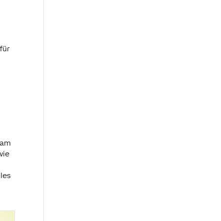
für
 am
wie
lles