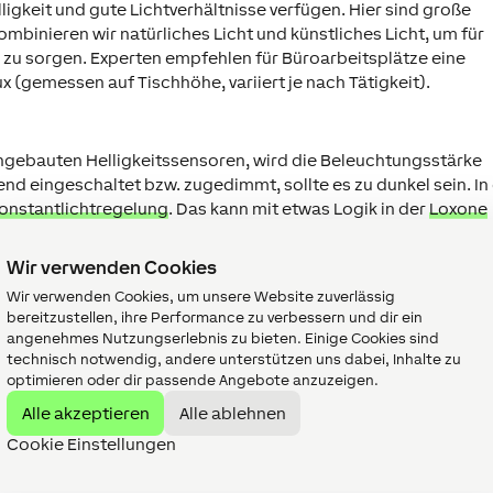
igkeit und gute Lichtverhältnisse verfügen. Hier sind große
ombinieren wir natürliches Licht und künstliches Licht, um für
zu sorgen. Experten empfehlen für Büroarbeitsplätze eine
(gemessen auf Tischhöhe, variiert je nach Tätigkeit).
ngebauten Helligkeitssensoren, wird die Beleuchtungsstärke
d eingeschaltet bzw. zugedimmt, sollte es zu dunkel sein. In
onstantlichtregelung
. Das kann mit etwas Logik in der
Loxone
Wir verwenden Cookies
Wir verwenden Cookies, um unsere Website zuverlässig
bereitzustellen, ihre Performance zu verbessern und dir ein
angenehmes Nutzungserlebnis zu bieten. Einige Cookies sind
rn können, sind sehr teuer und dadurch eine Randerscheinung
technisch notwendig, andere unterstützen uns dabei, Inhalte zu
zt werden. Mit den
Loxone RGBW LED Spots
oder der
LED
optimieren oder dir passende Angebote anzuzeigen.
en von warmweißen Licht und Farblicht ähnliche Effekte erzeu
Alle akzeptieren
Alle ablehnen
in die Höhe zu treiben. Die Loxone Apps bieten ein eigenes
arbe von bläulichem bis hin zu gelb/rötlichen Tageslicht wähl
Cookie Einstellungen