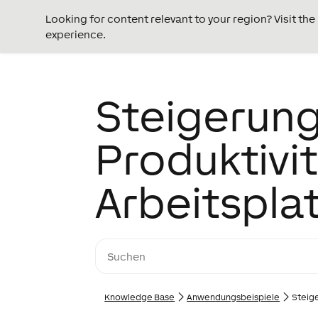
Looking for content relevant to your region? Visit th
experience.
Steigerung
Produktivi
Arbeitspla
Knowledge Base
Anwendungs­­­beispiele
Steige