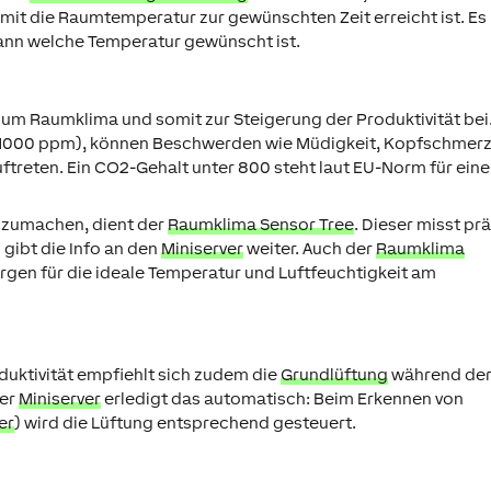
t die Raumtemperatur zur gewünschten Zeit erreicht ist. Es
wann welche Temperatur gewünscht ist.
zum Raumklima und somit zur Steigerung der Produktivität bei.
(>1000 ppm), können Beschwerden wie Müdigkeit, Kopfschmer
ftreten. Ein CO2-Gehalt unter 800 steht laut EU-Norm für eine
uszumachen, dient der
Raumklima Sensor Tree
. Dieser misst pr
gibt die Info an den
Miniserver
weiter. Auch der
Raumklima
rgen für die ideale Temperatur und Luftfeuchtigkeit am
duktivität empfiehlt sich zudem die
Grundlüftung
während de
Der
Miniserver
erledigt das automatisch: Beim Erkennen von
er
) wird die Lüftung entsprechend gesteuert.