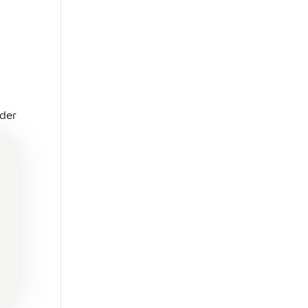
 der
,
gt,
en