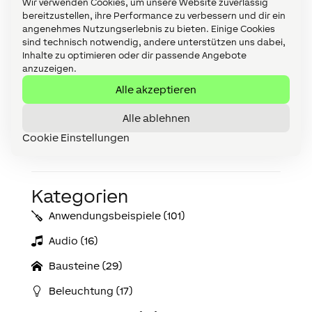
Wir verwenden Cookies, um unsere Website zuverlässig
bereitzustellen, ihre Performance zu verbessern und dir ein
angenehmes Nutzungserlebnis zu bieten. Einige Cookies
sind technisch notwendig, andere unterstützen uns dabei,
Inhalte zu optimieren oder dir passende Angebote
anzuzeigen.
Alle akzeptieren
Alle ablehnen
Genauere Informationen zur Anwendung des
Smart Aktors mit der Lichtsteuerung können sie
Cookie Einstellungen
hier finden.
Kategorien
Anwendungs­­­beispiele (101)
Audio (16)
Bausteine (29)
Beleuchtung (17)