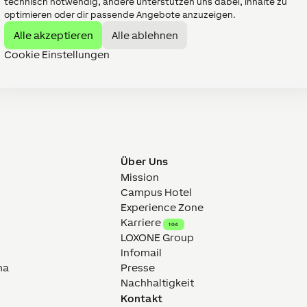
technisch notwendig, andere unterstützen uns dabei, Inhalte zu
optimieren oder dir passende Angebote anzuzeigen.
Alle akzeptieren
Alle ablehnen
Cookie Einstellungen
Über Uns
Mission
Campus Hotel
Experience Zone
Karriere
104
LOXONE Group
Infomail
ma
Presse
Nachhaltigkeit
Kontakt