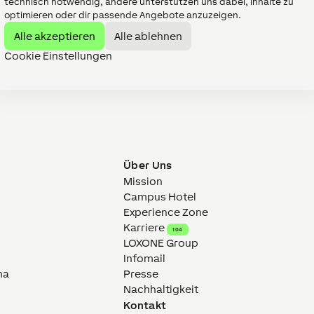
technisch notwendig, andere unterstützen uns dabei, Inhalte zu
optimieren oder dir passende Angebote anzuzeigen.
Alle akzeptieren
Alle ablehnen
Cookie Einstellungen
Über Uns
Mission
Campus Hotel
Experience Zone
Karriere
104
LOXONE Group
Infomail
ma
Presse
Nachhaltigkeit
Kontakt