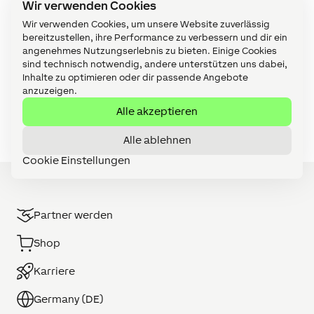
Wir verwenden Cookies
Verkabelung (18)
Wir verwenden Cookies, um unsere Website zuverlässig
Video Tutorials (61)
bereitzustellen, ihre Performance zu verbessern und dir ein
angenehmes Nutzungserlebnis zu bieten. Einige Cookies
Visualisierung (10)
sind technisch notwendig, andere unterstützen uns dabei,
Inhalte zu optimieren oder dir passende Angebote
Wartung & Diagnose (32)
anzuzeigen.
Zubehör (14)
Alle akzeptieren
Alle ablehnen
Cookie Einstellungen
Partner werden
Shop
Karriere
Germany (DE)