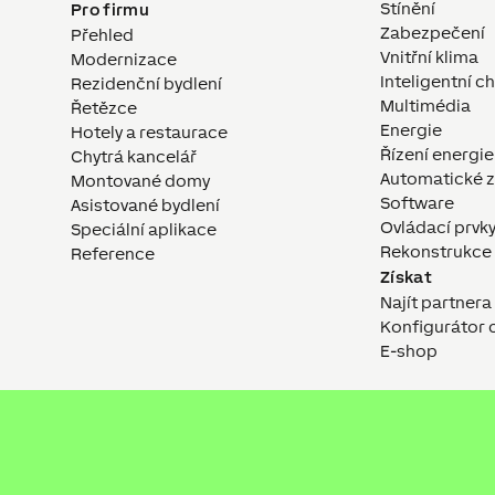
Stínění
Pro firmu
Zabezpečení
Přehled
Vnitřní klima
Modernizace
Inteligentní c
Rezidenční bydlení
Multimédia
Řetězce
Energie
Hotely a restaurace
Řízení energie
Chytrá kancelář
Automatické z
Montované domy
Software
Asistované bydlení
Ovládací prvk
Speciální aplikace
Rekonstrukce
Reference
Získat
Najít partner
Konfigurátor
E-shop