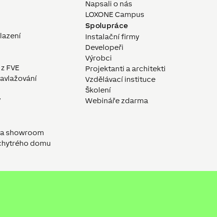
Napsali o nás
LOXONE Campus
Spolupráce
hlazení
Instalační firmy
Developeři
Výrobci
 z FVE
Projektanti a architekti
avlažování
Vzdělávací instituce
Školení
y
Webináře zdarma
a a showroom
 chytrého domu