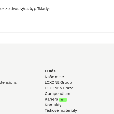
k ze dvou výrazů, příklady:
O nás
Naše mise
xtensions
LOXONE Group
LOXONE v Praze
Compendium
Kariéra
104
Kontakty
Tiskové materiály