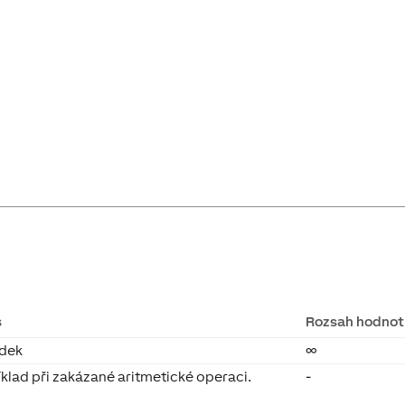
s
Rozsah hodnot
edek
∞
klad při zakázané aritmetické operaci.
-