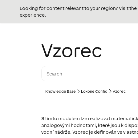
Looking for content relevant to your region? Visit th
experience.
Vzorec
Knowledge Base
Loxone Config
Vzorec
S tímto modulem lze realizovat matematické
analogovými hodnotami, které jsou k dispoz
vodní nádrže. Vzorec je definován ve vlastn