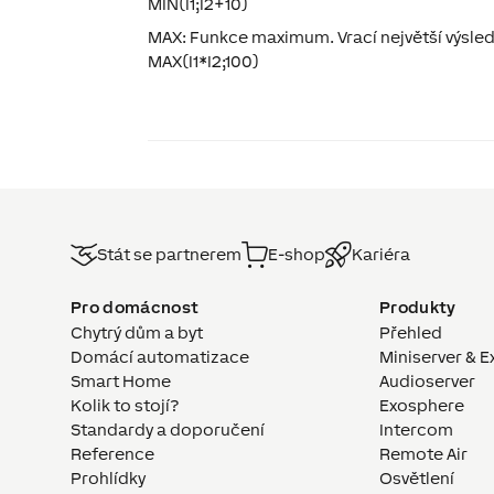
MIN(I1;I2+10)
MAX: Funkce maximum. Vrací největší výslede
MAX(I1*I2;100)
Stát se partnerem
E-shop
Kariéra
Pro domácnost
Produkty
Chytrý dům a byt
Přehled
Domácí automatizace
Miniserver & E
Smart Home
Audioserver
Kolik to stojí?
Exosphere
Standardy a doporučení
Intercom
Reference
Remote Air
Prohlídky
Osvětlení