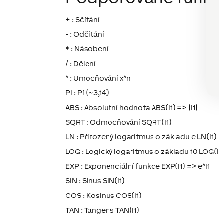
+ : Sčítání
- : Odčítání
* : Násobení
/ : Dělení
^ : Umocňování x^n
PI : Pí (~3,14)
ABS : Absolutní hodnota ABS(I1) => |I1|
SQRT : Odmocňování SQRT(I1)
LN : Přirozený logaritmus o základu e LN(I1)
LOG : Logický logaritmus o základu 10 LOG(I
EXP : Exponenciální funkce EXP(I1) => e^I1
SIN : Sinus SIN(I1)
COS : Kosinus COS(I1)
TAN : Tangens TAN(I1)