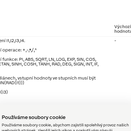
Výchoz
hodnot
 I1,I2,I3,I4.
-
 operace: +,-,*,/,^
í funkce: PI, ABS, SQRT, LN, LOG, EXP, SIN, COS,
AN, SINH, COSH, TANH, RAD, DEG, SIGN, INT, IF,
diánech, vstupní hodnoty ve stupních musí být
IN(RAD(I1)))
N(I3)
Používáme soubory cookie
Používáme soubory cookie, abychom zajistili spolehlivý provoz našich
ce
↑
webových stránek, zlepšili jejich výkon a poskytli vám plynulý