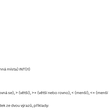
)
nná místa) INT(I1)
vná se), > (větší), >= (větší nebo rovno), < (menší), <= (menší
ek ze dvou výrazů, příklady: