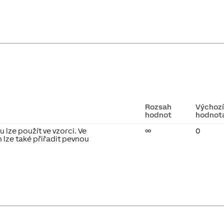
Rozsah
Výchoz
hodnot
hodnot
 lze použít ve vzorci. Ve
∞
0
 lze také přiřadit pevnou