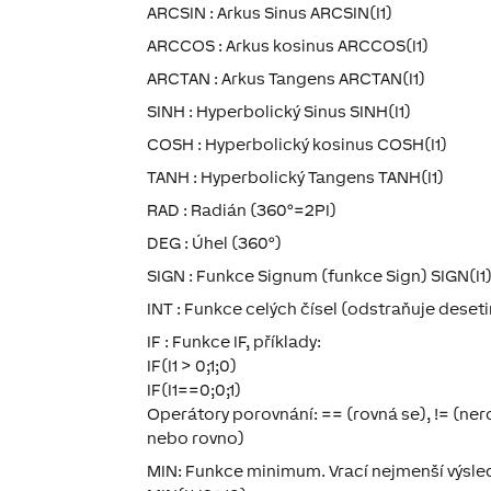
ARCSIN : Arkus Sinus ARCSIN(I1)
ARCCOS : Arkus kosinus ARCCOS(I1)
ARCTAN : Arkus Tangens ARCTAN(I1)
SINH : Hyperbolický Sinus SINH(I1)
COSH : Hyperbolický kosinus COSH(I1)
TANH : Hyperbolický Tangens TANH(I1)
RAD : Radián (360°=2PI)
DEG : Úhel (360°)
SIGN : Funkce Signum (funkce Sign) SIGN(I1
INT : Funkce celých čísel (odstraňuje deseti
IF : Funkce IF, příklady:
IF(I1 > 0;1;0)
IF(I1==0;0;1)
Operátory porovnání: == (rovná se), != (nero
nebo rovno)
MIN: Funkce minimum. Vrací nejmenší výsled