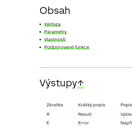
Obsah
Výstupy
Parametry
Vlastnosti
Podporované funkce
Výstupy
↑
Zkratka
Krátký popis
Popi
R
Result
Výsl
E
Error
Napří