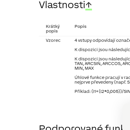
Vlastnosti
↑
Krátký
Popis
popis
Vzorec
4 vstupy odpovídají označení
K dispozici jsou následující
K dispozici jsou následujíc
TAN, ARCSIN, ARCCOS, ARCT
MIN, MAX
Úhlové funkce pracují v ra
nejprve převedeny (např. S
Příklad: (I1+(I2*0,005))/SI
Podporované funk