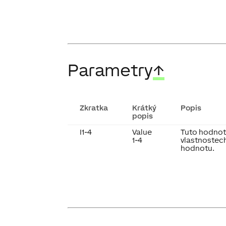
Parametry
↑
Zkratka
Krátký
Popis
popis
I1-4
Value
Tuto hodnotu
1-4
vlastnostech
hodnotu.