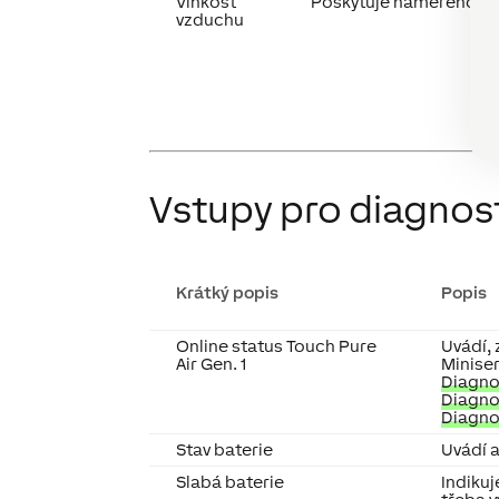
Vlhkost
Poskytuje naměřenou ho
vzduchu
Vstupy pro diagnos
Krátký popis
Popis
Online status Touch Pure
Uvádí, 
Air Gen. 1
Miniser
Diagnos
Diagnos
Diagno
Stav baterie
Uvádí a
Slabá baterie
Indikuj