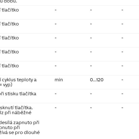
ou dobu.
 tlačítko
-
-
-
 tlačítko
-
-
-
 tlačítko
-
-
-
 tlačítko
-
-
-
 tlačítko
-
-
-
 cyklus teploty a
min
0...120
-
 = vyp)
ři stisku tlačítka
-
-
-
sknutí tlačítka.
-
-
-
lz při náběžné
esílá zapnuto při
pnuto při
ívá se pro dlouhé