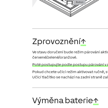
Zprovoznění
↑
Ve stavu doručení bude režim párování aktiv
červené/zelené/oranžové.
Poté postupujte podle postupu párování v A
Pokud chcete učící režim aktivovat ručně, st
Učící tlačítko se nachází na zadní straně zař
Výměna baterie
↑