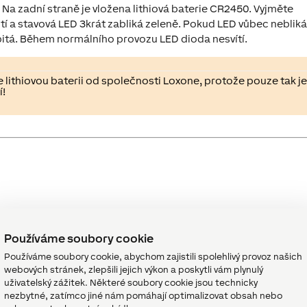
. Na zadní straně je vložena lithiová baterie CR2450. Vyjměte
stí a stavová LED 3krát zabliká zeleně. Pokud LED vůbec neblik
vybitá. Během normálního provozu LED dioda nesvítí.
 lithiovou baterii od společnosti Loxone, protože pouze tak j
í!
Jednotky
Rozsa
hodno
Používáme soubory cookie
 5 dotykových bodů podle
Používáme soubory cookie, abychom zajistili spolehlivý provoz našich
-
∞
u Loxone.
webových stránek, zlepšili jejich výkon a poskytli vám plynulý
uživatelský zážitek. Některé soubory cookie jsou technicky
u aktuální teploty
°
∞
nezbytné, zatímco jiné nám pomáhají optimalizovat obsah nebo