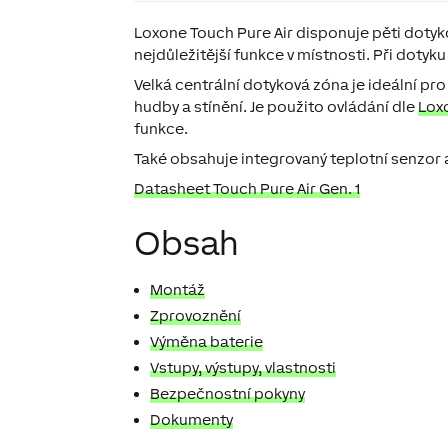
Loxone Touch Pure Air disponuje pěti doty
nejdůležitější funkce v místnosti. Při dotyku
Velká centrální dotyková zóna je ideální pr
hudby a stínění. Je použito ovládání dle
Lox
funkce.
Také obsahuje integrovaný teplotní senzor a
Datasheet Touch Pure Air Gen. 1
Obsah
Montáž
Zprovoznění
Výměna baterie
Vstupy, výstupy, vlastnosti
Bezpečnostní pokyny
Dokumenty