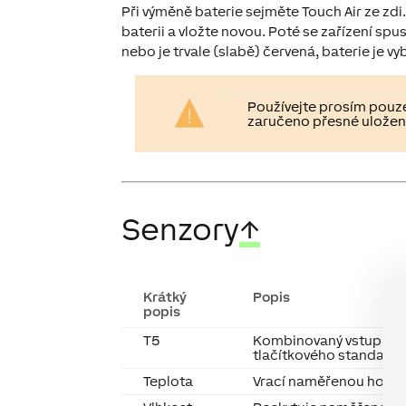
Při výměně baterie sejměte Touch Air ze zdi
baterii a vložte novou. Poté se zařízení spu
nebo je trvale (slabě) červená, baterie je 
Používejte prosím pouze
zaručeno přesné uložen
Senzory
↑
Krátký
Popis
popis
T5
Kombinovaný vstup pro
tlačítkového standard
Teplota
Vrací naměřenou hodnot