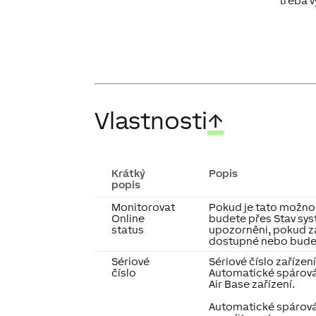
třeba v
Vlastnosti
↑
Krátký
Popis
popis
Monitorovat
Pokud je tato možnos
Online
budete přes Stav sy
status
upozorněni, pokud z
dostupné nebo bude 
Sériové
Sériové číslo zařízení 
číslo
Automatické spárován
Air Base zařízení.
Automatické spárován