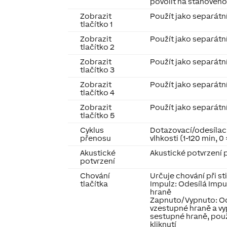
povolit na stanoven
Zobrazit
Použít jako separátní
tlačítko 1
Zobrazit
Použít jako separátní
tlačítko 2
Zobrazit
Použít jako separátní
tlačítko 3
Zobrazit
Použít jako separátní
tlačítko 4
Zobrazit
Použít jako separátní
tlačítko 5
Cyklus
Dotazovací/odesílací
přenosu
vlhkosti (1-120 min, 0
Akustické
Akustické potvrzení p
potvrzení
Chování
Určuje chování při sti
tlačítka
Impulz: Odesílá Impu
hraně
Zapnuto/Vypnuto: Od
vzestupné hraně a vy
sestupné hraně, použ
kliknutí