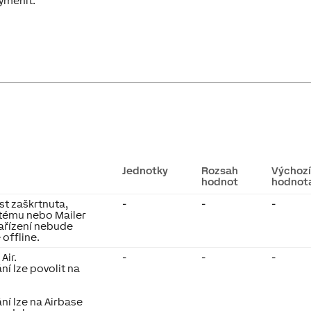
yměnit.
Jednotky
Rozsah
Výchoz
hodnot
hodnot
t zaškrtnuta,
-
-
-
stému nebo Mailer
ařízení nebude
offline.
Air.
-
-
-
í lze povolit na
í lze na Airbase