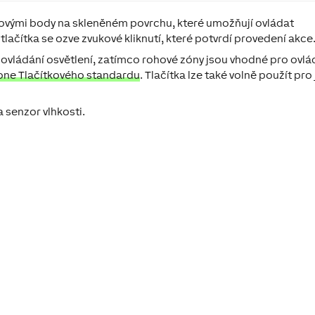
kovými body na skleněném povrchu, které umožňují ovládat
 tlačítka se ozve zvukové kliknutí, které potvrdí provedení akce
o ovládání osvětlení, zatímco rohové zóny jsou vhodné pro ovlá
one Tlačítkového standardu
. Tlačítka lze také volně použít pro 
 senzor vlhkosti.