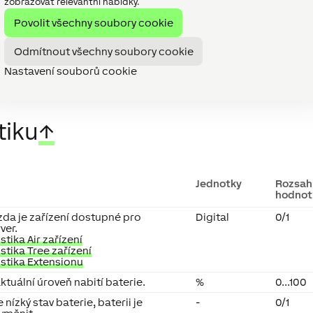
dnotu aktuální vlhkosti
%
∞
zobrazovat relevantní nabídky.
Povolit všechny soubory cookie
Odmítnout všechny soubory cookie
Nastavení souborů cookie
tiku
↑
Jednotky
Rozsah
hodnot
zda je zařízení dostupné pro
Digital
0/1
ver.
tika Air zařízení
tika Tree zařízení
stika Extensionu
ktuální úroveň nabití baterie.
%
0...100
e nízký stav baterie, baterii je
-
0/1