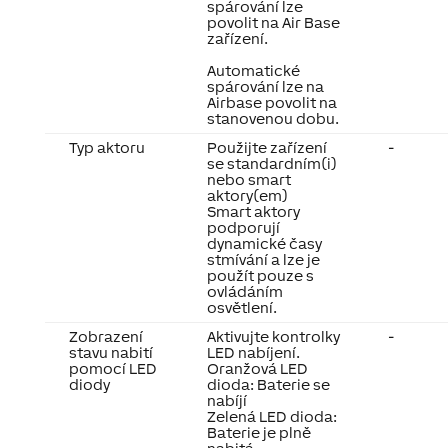
spárování lze
povolit na Air Base
zařízení.
Automatické
spárování lze na
Airbase povolit na
stanovenou dobu.
Typ aktoru
Použijte zařízení
-
se standardním(i)
nebo smart
aktory(em)
Smart aktory
podporují
dynamické časy
stmívání a lze je
použít pouze s
ovládáním
osvětlení.
Zobrazení
Aktivujte kontrolky
-
stavu nabití
LED nabíjení.
pomocí LED
Oranžová LED
diody
dioda: Baterie se
nabíjí
Zelená LED dioda:
Baterie je plně