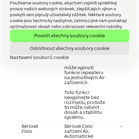
velkým počtem Air
Používáme soubory cookie, abychom zajistili spolehlivý
zařízení v
provoz našich webových stránek, zlepšili jejich výkon a
omezeném
poskytli vám plynulý uživatelský zážitek. Některé soubory
prostoru může
cookie jsou technicky nezbytné, zatímco jiné nám pomáhají
komunikace mezi
optimalizovat obsah nebo zobrazovat relevantní nabídky.
Air zařízeními vést
k velmi vysokému
Povolit všechny soubory cookie
využití rádiových
kanálů.
Spolehlivou
Odmítnout všechny soubory cookie
dostupnost Air
Nastavení souborů cookie
zařízení nelze
zaručit. Pomoci
může vypnutí
funkce repeateru
na jednotlivých Air
zařízeních.
Tuto funkci
nevypínejte bez
rozmyslu, protože
to může ovlivnit
dosah a stabilitu
systému.
Sériové
Sériové číslo
-
číslo
zařízení Air.
Automatické