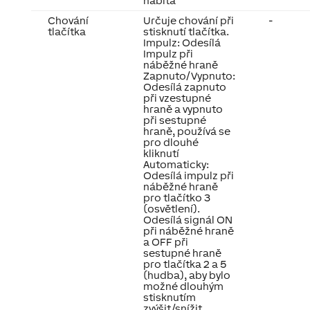
nabitá
Chování
Určuje chování při
-
tlačítka
stisknutí tlačítka.
Impulz: Odesílá
Impulz při
náběžné hraně
Zapnuto/Vypnuto:
Odesílá zapnuto
při vzestupné
hraně a vypnuto
při sestupné
hraně, používá se
pro dlouhé
kliknutí
Automaticky:
Odesílá impulz při
náběžné hraně
pro tlačítko 3
(osvětlení).
Odesílá signál ON
při náběžné hraně
a OFF při
sestupné hraně
pro tlačítka 2 a 5
(hudba), aby bylo
možné dlouhým
stisknutím
zvýšit/snížit