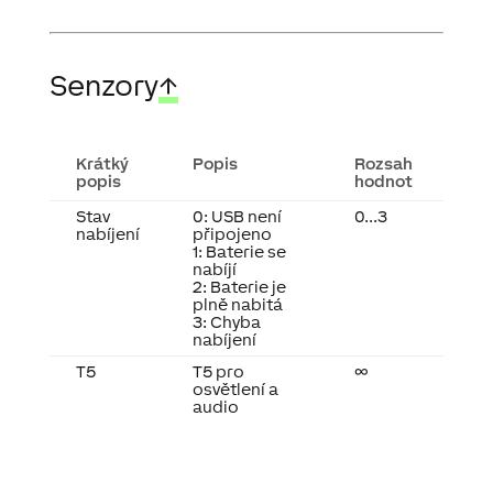
Senzory
↑
Krátký
Popis
Rozsah
popis
hodnot
Stav
0: USB není
0...3
nabíjení
připojeno
1: Baterie se
nabíjí
2: Baterie je
plně nabitá
3: Chyba
nabíjení
T5
T5 pro
∞
osvětlení a
audio