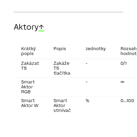
Aktory
↑
Krátký
Popis
Jednotky
Rozsah
popis
hodnot
Zakázat
Zakáže
-
0/1
T5
T5
tlačítka
Smart
-
∞
Aktor
RGB
Smart
Smart
%
0...100
Aktor W
Aktor
stmívač