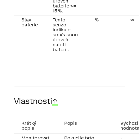
úroveň
baterie <=
15 %.
Stav
Tento
%
∞
baterie
senzor
indikuje
současnou
úroveň
nabití
baterií.
Vlastnosti
↑
Krátký
Popis
Výchozí
popis
hodnot
Monitorovat
Pokud je tato
-