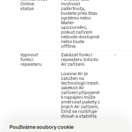
Online
možnost
status
zaškrtnuta,
budete přes Stav
systému nebo
Mailer
upozorněni,
pokud zařízení
nebude dostupné
nebo bude
offline.
Vypnout
Zakázat funkci
-
funkci
repeateru tohoto
repeateru
Air zařízení.
Loxone Air je
založen na
technologii mesh.
Jakékoli Air
zařízení připojené
k napájení může
směrovat pakety z
jiných Air zařízení,
čímž se rozšiřuje
dosah a stabilita
celého systému.
Ve velkých
Používáme soubory cookie
systémech s