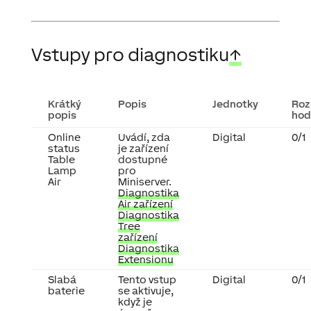
Vstupy pro diagnostiku
↑
Krátký
Popis
Jednotky
Roz
popis
hod
Online
Uvádí, zda
Digital
0/1
status
je zařízení
Table
dostupné
Lamp
pro
Air
Miniserver.
Diagnostika
Air zařízení
Diagnostika
Tree
zařízení
Diagnostika
Extensionu
Slabá
Tento vstup
Digital
0/1
baterie
se aktivuje,
když je