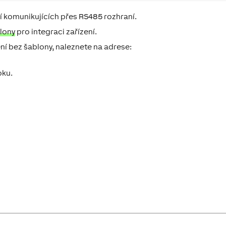
í komunikujících přes RS485 rozhraní.
lony
pro integraci zařízení.
ení bez šablony, naleznete na adrese:
oku.