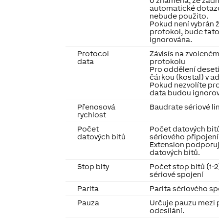
0 znamená, že žád
automatické dotaz
nebude použito.
Pokud není vybrán 
protokol, bude tat
ignorována.
Protocol
Závisís na zvolené
data
protokolu
Pro oddělení deset
čárkou (kostal) v a
Pokud nezvolíte pr
data budou ignoro
Přenosová
Baudrate sériové li
rychlost
Počet
Počet datových bit
datových bitů
sériového připojení
Extension podporu
datových bitů.
Stop bity
Počet stop bitů (1-2
sériové spojení
Parita
Parita sériového sp
Pauza
Určuje pauzu mezi 
odesílání.