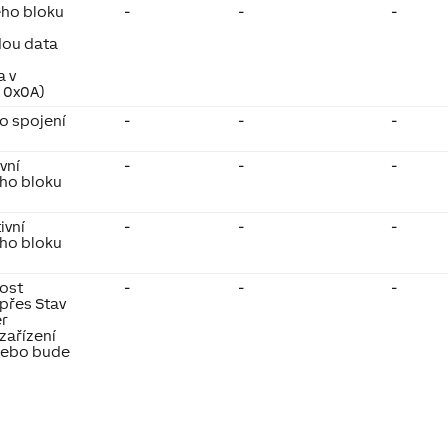
ého bloku
-
-
-
dou data
a v
. 0x0A)
o spojení
-
-
-
vní
-
-
-
ého bloku
ivní
-
-
-
ého bloku
ost
-
-
-
přes Stav
er
zařízení
nebo bude