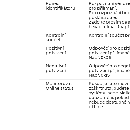
Konec
Rozpoznání sériov
identifikátoru
pro přijímání.
Pro rozpoznání bu
poslána dále.
Zadejte prosím dat
hexadecimal. (např
Kontrolní
Kontrolní součet pr
součet
Pozitivní
Odpověď pro poziti
potvrzení
potvrzení přijíman
Např. 0x06
Negativní
Odpověď pro negat
potvrzení
potvrzení přijíman
Např. 0x15
Monitorovat
Pokud je tato možn
Online status
zaškrtnuta, budete 
systému nebo Mail
upozorněni, pokud 
nebude dostupné 
offline.