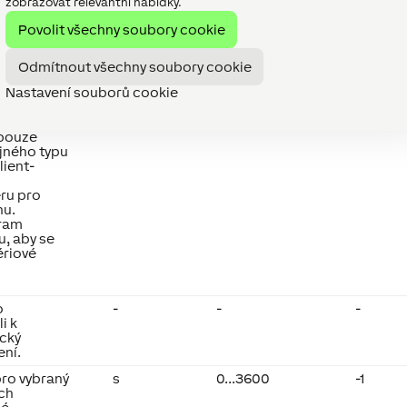
zobrazovat relevantní nabídky.
 zařízení.
-
-
-
Povolit všechny soubory cookie
vání
ámým
Odmítnout všechny soubory cookie
Nastavení souborů cookie
oužít
 na
eru
 pouze
ejného typu
lient-
eru pro
nu.
gram
u, aby se
ériové
o
-
-
-
i k
ický
ení.
pro vybraný
s
0...3600
-1
ch