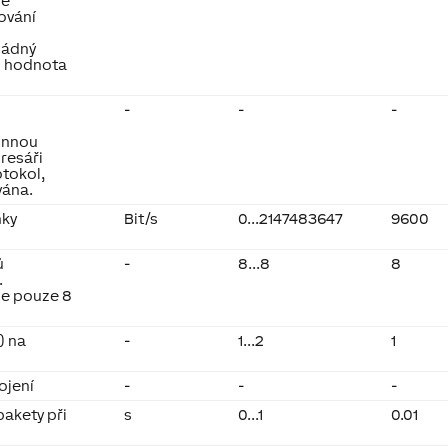
né
ování
žádný
o hodnota
m
-
-
-
innou
dresáři
otokol,
vána.
nky
Bit/s
0...2147483647
9600
ů
-
8...8
8
.
je pouze 8
) na
-
1...2
1
ojení
-
-
-
pakety při
s
0...1
0.01