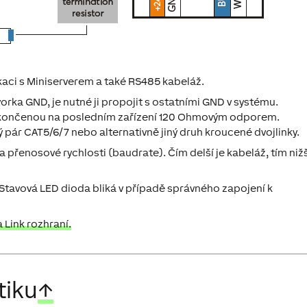
kaci s Miniserverem a také RS485 kabeláž.
orka GND, je nutné ji propojit s ostatními GND v systému.
 zakončenou na posledním zařízení 120 Ohmovým odporem.
ár CAT5/6/7 nebo alternativně jiný druh kroucené dvojlinky.
 přenosové rychlosti (baudrate). Čím delší je kabeláž, tím nižš
Stavová LED dioda bliká v případě správného zapojení k
Link rozhraní.
tiku
↑