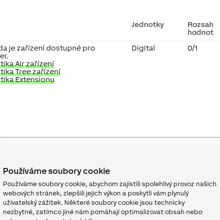
Jednotky
Rozsah
hodnot
da je zařízení dostupné pro
Digital
0/1
er.
ika Air zařízení
ika Tree zařízení
tika Extensionu
Používáme soubory cookie
Používáme soubory cookie, abychom zajistili spolehlivý provoz našich
webových stránek, zlepšili jejich výkon a poskytli vám plynulý
Jednotky
Rozsah
Výchoz
uživatelský zážitek. Některé soubory cookie jsou technicky
hodnot
hodnot
nezbytné, zatímco jiné nám pomáhají optimalizovat obsah nebo