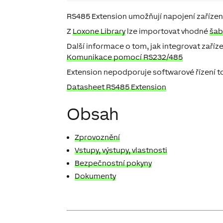
RS485 Extension
umožňují napojení zařízen
Z
Loxone Library
lze importovat vhodné
šab
Další informace o tom, jak integrovat zaříz
Komunikace pomocí RS232/485
Extension nepodporuje softwarové řízení t
Datasheet RS485 Extension
Obsah
Zprovoznění
Vstupy, výstupy, vlastnosti
Bezpečnostní pokyny
Dokumenty