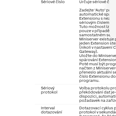
Sériové číslo
Určuje sériové číslo
Zadejte 'Auto' pro
automatické spáro
Extensionu s nezn
sériovým číslem.
Tuto možnost lze p
pouze v případě, že
samostatném serv
Miniserver existuje
jeden Extension st
(nikoli v nastavení C
Gateway).
Uložte do Miniserv
spárování Extensio
Poté musí být pro
načten z Miniserver
přeneslo aktuální s
číslo Extensionu do
programu.
Sériový
Volba protokolu pr
protokol
překódování dat je-l
dispozici, automat
požadavek na zaříz
Interval
Dotazovací cyklus 
dotazování
protokol v sekundá