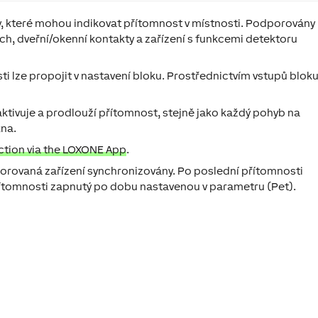
y, které mohou indikovat přítomnost v místnosti. Podporovány
ch, dveřní/okenní kontakty a zařízení s funkcemi detektoru
 lze propojit v nastavení bloku. Prostřednictvím vstupů bloku
aktivuje a prodlouží přítomnost, stejně jako každý pohyb na
kna.
ction via the LOXONE App
.
orovaná zařízení synchronizovány. Po poslední přítomnosti
ítomnosti zapnutý po dobu nastavenou v parametru (Pet).