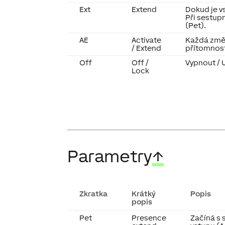
Ext
Extend
Dokud je vs
Při sestup
(Pet).
AE
Activate
Každá změn
/ Extend
přítomnos
Off
Off /
Vypnout /
Lock
Parametry
↑
Zkratka
Krátký
Popis
popis
Pet
Presence
Začíná s