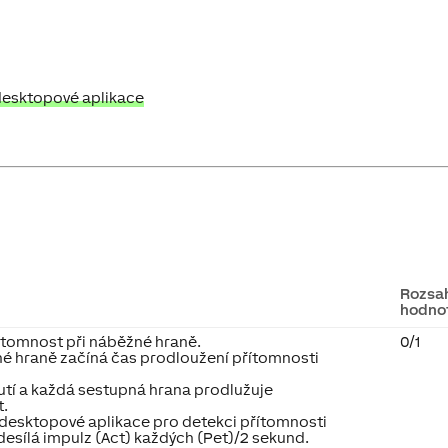
desktopové aplikace
Rozsa
hodno
řítomnost při náběžné hraně.
0/1
né hraně začíná čas prodloužení přítomnosti
utí a každá sestupná hrana prodlužuje
t.
í desktopové aplikace pro detekci přítomnosti
desílá impulz (Act) každých (Pet)/2 sekund.