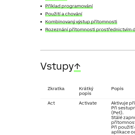
Příklad programování
Použití a chování
Kombinovaný výstup přítomnosti
Rozeznání přítomnosti prostřednictvím 
Vstupy
↑
Zkratka
Krátký
Popis
popis
Act
Activate
Aktivuje p
Při sestup
(Pet).
Stálé zapn
přítomnos
Při použit
aplikace o