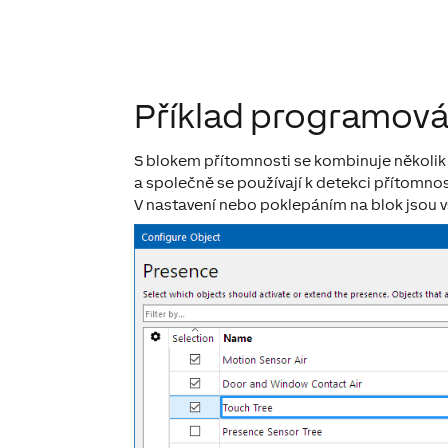
Příklad programová
S blokem přítomnosti se kombinuje několik
a společně se používají k detekci přítomnos
V nastavení nebo poklepáním na blok jsou v