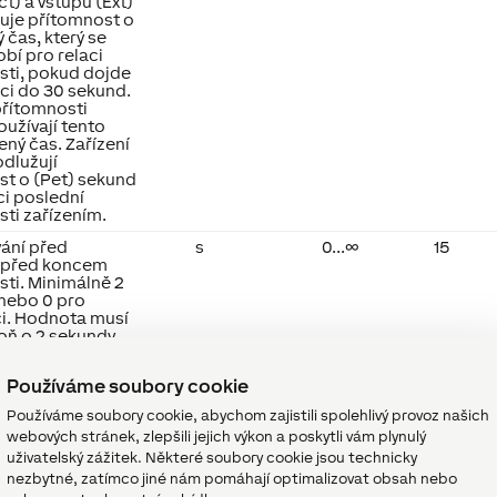
ct) a vstupu (Ext)
uje přítomnost o
 čas, který se
bí pro relaci
sti, pokud dojde
aci do 30 sekund.
přítomnosti
užívají tento
ný čas. Zařízení
odlužují
st o (Pet) sekund
ci poslední
ti zařízením.
vání před
s
0...∞
15
 před koncem
ti. Minimálně 2
 nebo 0 pro
ci. Hodnota musí
oň o 2 sekundy
Pet.
Používáme soubory cookie
Používáme soubory cookie, abychom zajistili spolehlivý provoz našich
webových stránek, zlepšili jejich výkon a poskytli vám plynulý
uživatelský zážitek. Některé soubory cookie jsou technicky
nezbytné, zatímco jiné nám pomáhají optimalizovat obsah nebo