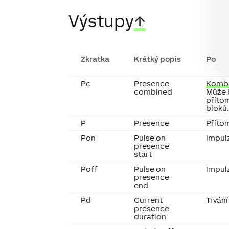
Výstupy
↑
Zkratka
Krátký popis
Popis
Pc
Presence
Kombi
combined
Může 
příto
bloků
P
Presence
Příto
Pon
Pulse on
Impulz
presence
start
Poff
Pulse on
Impul
presence
end
Pd
Current
Trvání
presence
duration