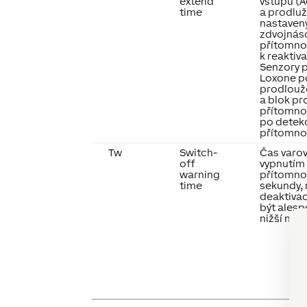
extend
vstupu (A
time
a prodluž
nastavený
zdvojnáso
přítomno
k reaktiv
Senzory 
Loxone po
prodlouže
a blok pr
přítomno
po detek
přítomnos
Tw
Switch-
Čas varo
off
vypnutím
warning
přítomnos
time
sekundy,
deaktiva
být alesp
nižší než 