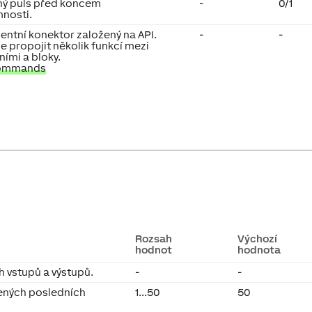
ný puls před koncem
-
0/1
mnosti.
gentní konektor založený na API.
-
-
 propojit několik funkcí mezi
ními a bloky.
Commands
Rozsah
Výchozí
hodnot
hodnota
 vstupů a výstupů.
-
-
ených posledních
1...50
50