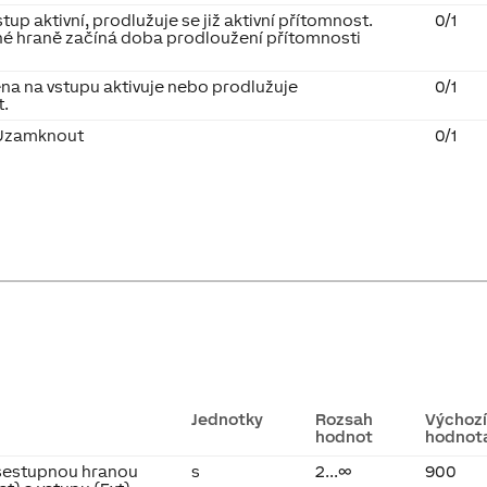
tup aktivní, prodlužuje se již aktivní přítomnost.
0/1
né hraně začíná doba prodloužení přítomnosti
a na vstupu aktivuje nebo prodlužuje
0/1
t.
 Uzamknout
0/1
Jednotky
Rozsah
Výchoz
hodnot
hodnot
 sestupnou hranou
s
2...∞
900