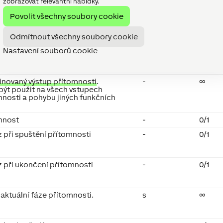
zobrazovat relevantní nabídky.
Povolit všechny soubory cookie
Odmítnout všechny soubory cookie
Nastavení souborů cookie
Jednotky
Rozsa
hodno
novaný výstup přítomnosti
.
-
∞
být použit na všech vstupech
mnosti a pohybu jiných funkčních
.
mnost
-
0/1
 při spuštění přítomnosti
-
0/1
z při ukončení přítomnosti
-
0/1
 aktuální fáze přítomnosti.
s
∞