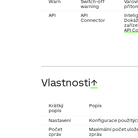
Warn
Switch-off
Varov
warning
příto
API
API
Inteli
Connector
Dokáže
zaříze
API 
Vlastnosti
↑
Krátký
Popis
popis
Nastavení
Konfigurace použitých
Počet
Maximální počet ulož
zpráv
zpráv.