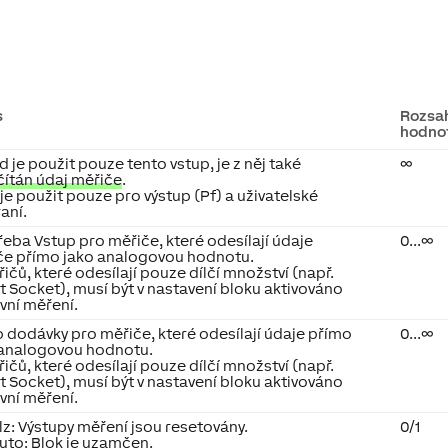
s
Rozsa
hodno
 je použit pouze tento vstup, je z něj také
∞
čítán údaj měřiče
.
 je použit pouze pro výstup (Pf) a uživatelské
aní.
eba Vstup pro měřiče, které odesílají údaje
0...∞
če přímo jako analogovou hodnotu.
ičů, které odesílají pouze dílčí množství (např.
 Socket), musí být v nastavení bloku aktivováno
ivní měření.
 dodávky pro měřiče, které odesílají údaje přímo
0...∞
 analogovou hodnotu.
ičů, které odesílají pouze dílčí množství (např.
 Socket), musí být v nastavení bloku aktivováno
ivní měření.
z: Výstupy měření jsou resetovány.
0/1
uto: Blok je uzamčen.