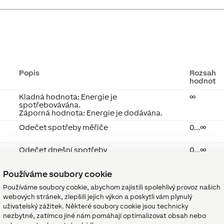
Popis
Rozsah
hodnot
Kladná hodnota: Energie je
∞
spotřebovávána.
Záporná hodnota: Energie je dodávána.
Odečet spotřeby měřiče
0...∞
Odečet dnešní spotřeby
0...∞
Odečet včerejší spotřeby
0...∞
Používáme soubory cookie
Používáme soubory cookie, abychom zajistili spolehlivý provoz našich
Odečet spotřeby tento měsíc
0...∞
webových stránek, zlepšili jejich výkon a poskytli vám plynulý
uživatelský zážitek. Některé soubory cookie jsou technicky
nezbytné, zatímco jiné nám pomáhají optimalizovat obsah nebo
Odečet spotřeby minulý měsíc
0...∞