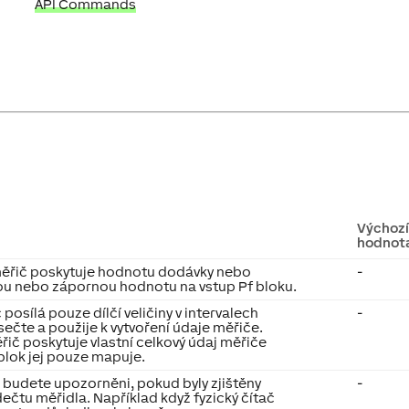
API Commands
Výchoz
hodnot
 měřič poskytuje hodnotu dodávky nebo
-
ou nebo zápornou hodnotu na vstup Pf bloku.
 posílá pouze dílčí veličiny v intervalech
-
e sečte a použije k vytvoření údaje měřiče.
ěřič poskytuje vlastní celkový údaj měřiče
 blok jej pouze mapuje.
 budete upozorněni, pokud byly zjištěny
-
čtu měřidla. Například když fyzický čítač