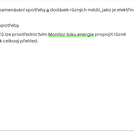
znamenávání spotřeby
a
dodávek různých médií, jako je elektřin
spotřeby.
čů lze prostřednictvím
Monitor toku energie
propojit různé
ak celkový přehled.