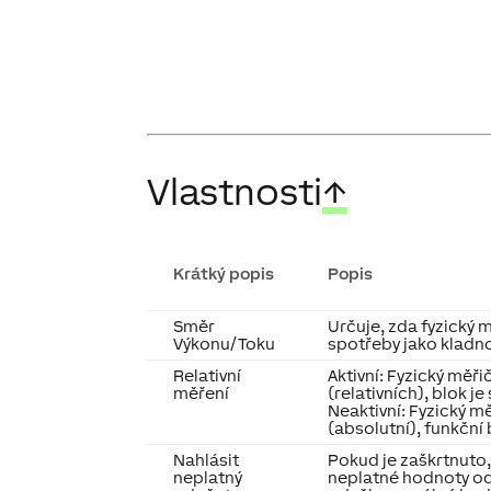
Vlastnosti
↑
Krátký popis
Popis
Směr
Určuje, zda fyzický
Výkonu/Toku
spotřeby jako kladn
Relativní
Aktivní: Fyzický měřič
měření
(relativních), blok j
Neaktivní: Fyzický m
(absolutní), funkční
Nahlásit
Pokud je zaškrtnuto,
neplatný
neplatné hodnoty ode