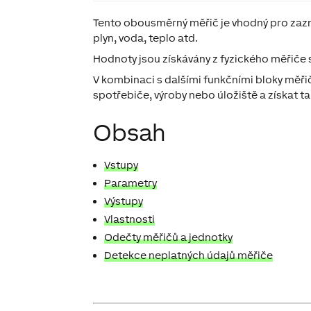
Tento obousměrný měřič je vhodný pro za
plyn, voda, teplo atd.
Hodnoty jsou získávány z fyzického měřiče 
V kombinaci s dalšími funkčními bloky měři
spotřebiče, výroby nebo úložiště a získat t
Obsah
Vstupy
Parametry
Výstupy
Vlastnosti
Odečty měřičů a jednotky
Detekce neplatných údajů měřiče