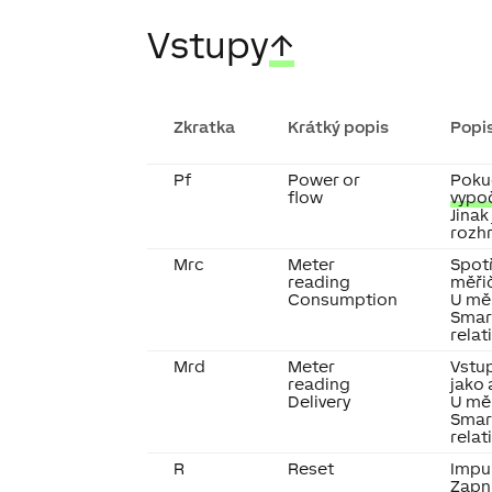
Vstupy
↑
Zkratka
Krátký popis
Popi
Pf
Power or
Pokud
flow
vypo
Jinak
rozhr
Mrc
Meter
Spotř
reading
měři
Consumption
U měř
Smart
relat
Mrd
Meter
Vstup
reading
jako
Delivery
U měř
Smart
relat
R
Reset
Impul
Zapn