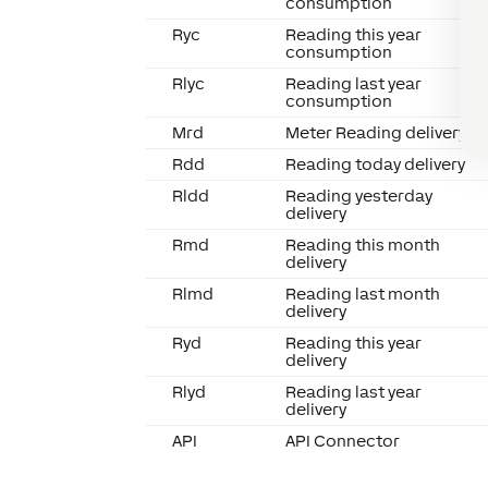
consumption
Ryc
Reading this year
consumption
Rlyc
Reading last year
consumption
Mrd
Meter Reading delivery
Rdd
Reading today delivery
Rldd
Reading yesterday
delivery
Rmd
Reading this month
delivery
Rlmd
Reading last month
delivery
Ryd
Reading this year
delivery
Rlyd
Reading last year
delivery
API
API Connector