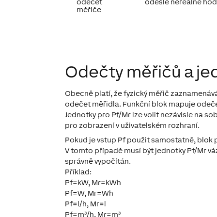
odečet
odešle nereálné hod
měřiče
Odečty měřičů a je
Obecně platí, že fyzický měřič zaznamenáv
odečet měřidla. Funkční blok mapuje odeče
Jednotky pro Pf/Mr lze volit nezávisle na s
pro zobrazení v uživatelském rozhraní.
Pokud je vstup Pf použit samostatně, blok 
V tomto případě musí být jednotky Pf/Mr váz
správně vypočítán.
Příklad:
Pf=kW, Mr=kWh
Pf=W, Mr=Wh
Pf=l/h, Mr=l
Pf=m³/h, Mr=m³