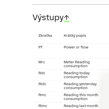
Výstupy
↑
Zkratka
Krátký popis
Pf
Power or flow
Mrc
Meter Reading
consumption
Rdc
Reading today
consumption
Rldc
Reading yesterday
consumption
Rmc
Reading this month
consumption
Rlmc
Reading last month