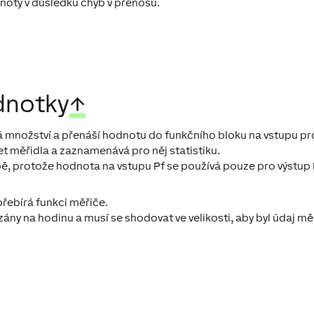
noty v důsledku chyb v přenosu.
dnotky
↑
á množství a přenáší hodnotu do funkčního bloku na vstupu pr
t měřidla a zaznamenává pro něj statistiku.
obě, protože hodnota na vstupu Pf se používá pouze pro výstup 
přebírá funkci měřiče.
ány na hodinu a musí se shodovat ve velikosti, aby byl údaj mě