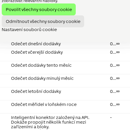
zobrazovat relevantní nabídky.
Odečet spotřeby v letošním roce
0...∞
Povolit všechny soubory cookie
Odmítnout všechny soubory cookie
Odečet spotřeby v loňském roce
0...∞
Nastavení souborů cookie
Odečet dodávky měřiče
0...∞
Odečet dnešní dodávky
0...∞
Odečet včerejší dodávky
0...∞
Odečet dodávky tento měsíc
0...∞
Odečet dodávky minulý měsíc
0...∞
Odečet letošní dodávky
0...∞
Odečet měřidel v loňském roce
0...∞
Inteligentní konektor založený na API.
-
Dokáže propojit několik funkcí mezi
zařízeními a bloky.