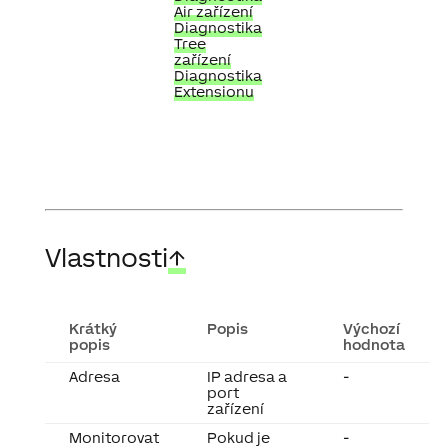
Air zařízení
Diagnostika
Tree
zařízení
Diagnostika
Extensionu
Vlastnosti
↑
Krátký
Popis
Výchozí
popis
hodnota
Adresa
IP adresa a
-
port
zařízení
Monitorovat
Pokud je
-