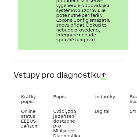
případech Miniserver
vygeneruje odpovídající
systémovou zprávu. Je
poté nutné periferii v
Loxone Config smazat a
znovu přidat. Dokud to
nebude provedeno,
integrace nebude
správně fungovat.
Vstupy pro diagnostiku
↑
Krátký
Popis
Jednotky
Ro
popis
ho
Online
Uvádí, zda
Digital
0/1
status
je zařízení
EEBUS
dostupné
zařízení
pro
Miniserver.
Diagnostika