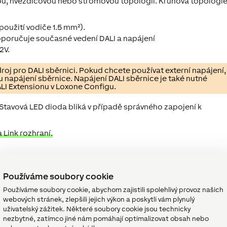
ou, hvězdicovou nebo stromovou topologii. Kruhová topologie
použití vodiče 1.5 mm²).
doporučuje současné vedení DALI a napájení
2V.
roj pro DALI sběrnici. Pokud chcete používat externí napájení,
u napájení sběrnice. Napájení DALI sběrnice je také nutné
LI Extensionu v Loxone Configu.
Stavová LED dioda bliká v případě správného zapojení k
Link rozhraní.
Používáme soubory cookie
ALI
↑
Používáme soubory cookie, abychom zajistili spolehlivý provoz našich
webových stránek, zlepšili jejich výkon a poskytli vám plynulý
ejprve na DALI Extension v Loxone Config a poté aktivujte
uživatelský zážitek. Některé soubory cookie jsou technicky
nezbytné, zatímco jiné nám pomáhají optimalizovat obsah nebo