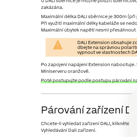
U DALI sběrnice je možné použít sběrnicov
zakázána.
Maximální délka DALI sběrnice je 300m (při 
Při využití maximální délky kabeláže se ne
Maximální úbytek napětí nesmí přesáhnout 
DALI Extension obsahuje zd
dbejte na správnou polarit
vypnout ve vlastnostech DA
Po zapojení napájení Extension nabootuje. 
Miniserveru oranžově.
Poté postupujte podle postupu párování na 
Párování zařízení D
Chcete-li vyhledat zařízení DALI, klikněte n
Vyhledávání Dali zařízení
.