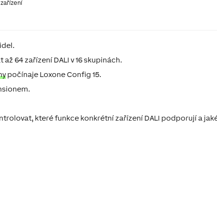
 zařízení
idel.
až 64 zařízení DALI v 16 skupinách.
ny
počínaje Loxone Config 15.
nsionem.
rolovat, které funkce konkrétní zařízení DALI podporují a jak