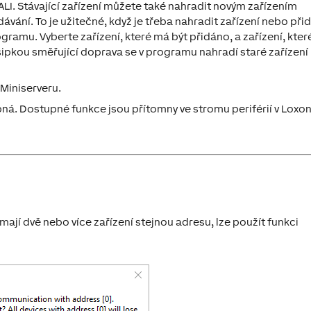
ALI
. Stávající zařízení můžete také nahradit novým zařízením
dávání. To je užitečné, když je třeba nahradit zařízení nebo při
amu. Vyberte zařízení, které má být přidáno, a zařízení, kter
šipkou směřující doprava se v programu nahradí staré zařízení
Miniserveru.
pná. Dostupné funkce jsou přítomny ve stromu periférií v Loxo
 mají dvě nebo více zařízení stejnou adresu, lze použít funkci