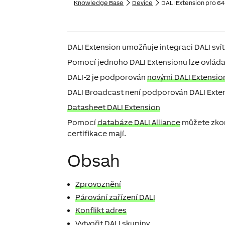
Knowledge Base
Device
DALI Extension pro 64
DALI Extension
umožňuje integraci DALI svít
Pomocí jednoho DALI Extensionu lze ovládat 
DALI-2 je podporován
novými DALI Extensio
DALI Broadcast není podporován DALI Exte
Datasheet DALI Extension
Pomocí
databáze DALI Alliance
můžete zkont
certifikace mají.
Obsah
Zprovoznění
Párování zařízení DALI
Konflikt adres
Vytvořit DALI skupiny