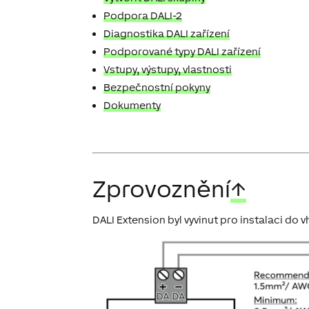
Podpora DALI-2
Diagnostika DALI zařízení
Podporované typy DALI zařízení
Vstupy, výstupy, vlastnosti
Bezpečnostní pokyny
Dokumenty
Zprovoznění
↑
DALI Extension byl vyvinut pro instalaci do