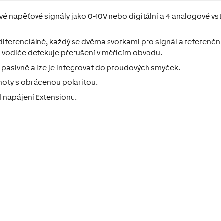
é napěťové signály jako 0-10V nebo digitální a 4 analogové vs
 diferenciálně, každý se dvěma svorkami pro signál a referenčn
 vodiče detekuje přerušení v měřicím obvodu.
í pasivně a lze je integrovat do proudových smyček.
oty s obrácenou polaritou.
 napájení Extensionu.