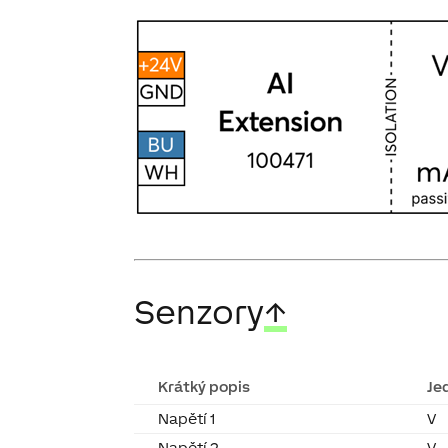
Senzory
↑
Krátký popis
Je
Napětí 1
V
Napětí 2
V