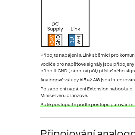
Připojte napájení a Link sběrnici pro komun
Vodiče pro napěťové signály jsou připojeny
připojit GND (záporný pól) příslušného sign
Analogové vstupy AI5 až AI8 jsou integrov
Po zapojení napájení Extension nabootuje. 
Miniserveru oranžově.
Poté postupujte podle postupu párování na 
Připojování analog