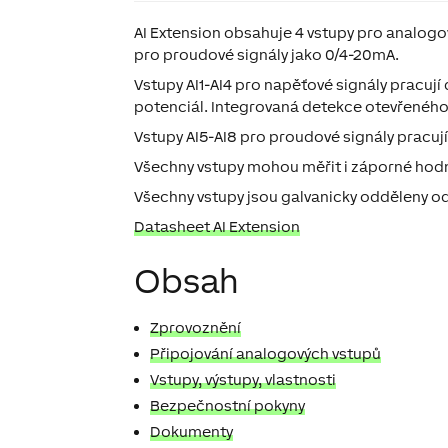
AI Extension
obsahuje 4 vstupy pro analogov
pro proudové signály jako 0/4-20mA.
Vstupy AI1-AI4 pro napěťové signály pracují
potenciál. Integrovaná detekce otevřeného
Vstupy AI5-AI8 pro proudové signály pracuj
Všechny vstupy mohou měřit i záporné hodn
Všechny vstupy jsou galvanicky odděleny od
Datasheet AI Extension
Obsah
Zprovoznění
Připojování analogových vstupů
Vstupy, výstupy, vlastnosti
Bezpečnostní pokyny
Dokumenty