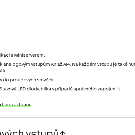
ikaci s Miniserverem.
 k analogovým vstupům AI1 až AI4. Na každém vstupu je také nu
álu.
ány do proudových smyček.
Stavová LED dioda bliká v případě správného zapojení k
Link rozhraní.
ových vstupů
↑