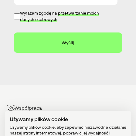
m
a
P
Wyrażam zgodę na
przetwarzanie moich
i
o
danych osobowych
l
l
i
t
y
k
a
p
r
y
w
a
t
n
o
ś
c
Współpraca
i
Używamy plików cookie
Sklep
Używamy plików cookie, aby zapewnić niezawodne działanie
Kariera
naszej strony internetowej, poprawić jej wydajność i