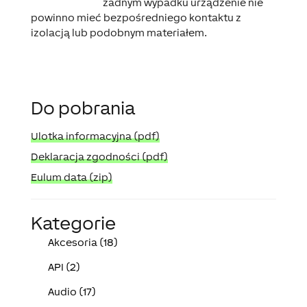
żadnym wypadku urządzenie nie
powinno mieć bezpośredniego kontaktu z
izolacją lub podobnym materiałem.
Do pobrania
Ulotka informacyjna (pdf)
Deklaracja zgodności (pdf)
Eulum data (zip)
Kategorie
Akcesoria (18)
API (2)
Audio (17)