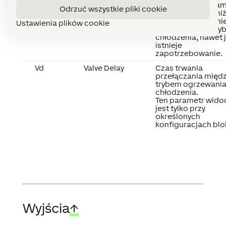
Cooling
zewnętrzna (param
Odrzuć wszystkie pliki cookie
Otm) jest niższa ni
(ϑLimC), system ni
Ustawienia plików cookie
przełączy się w try
chłodzenia, nawet j
istnieje
zapotrzebowanie.
Vd
Valve Delay
Czas trwania
przełączania międ
trybem ogrzewania
chłodzenia.
Ten parametr wido
jest tylko przy
określonych
konfiguracjach blo
Wyjścia
↑