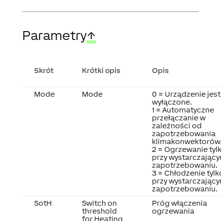
Parametry
↑
Skrót
Krótki opis
Opis
Mode
Mode
0 = Urządzenie jest
wyłączone.
1 = Automatyczne
przełączanie w
zależności od
zapotrzebowania
klimakonwektorów
2 = Ogrzewanie tyl
przy wystarczając
zapotrzebowaniu.
3 = Chłodzenie tylk
przy wystarczając
zapotrzebowaniu.
SotH
Switch on
Próg włączenia
threshold
ogrzewania
for Heating