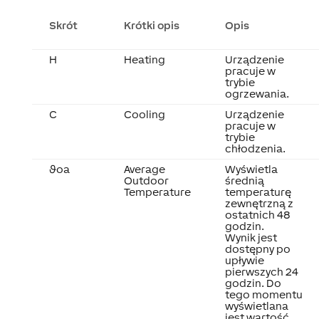
Skrót
Krótki opis
Opis
H
Heating
Urządzenie
pracuje w
trybie
ogrzewania.
C
Cooling
Urządzenie
pracuje w
trybie
chłodzenia.
ϑoa
Average
Wyświetla
Outdoor
średnią
Temperature
temperaturę
zewnętrzną z
ostatnich 48
godzin.
Wynik jest
dostępny po
upływie
pierwszych 24
godzin. Do
tego momentu
wyświetlana
jest wartość