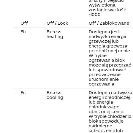
a na tym wejściu
wyświetlona
zostanie wartość
-1000.
Off
Off / Lock
Off / Zablokowane
Eh
Excess
Dostępna jest
heating
nadwyżka energii
grzewczej lub
energia grzewcza
po obniżonej cenie.
W trybie
ogrzewania blok
może się przegrzać
lub spowodować
przedwczesne
uruchomienie
ogrzewania.
Ec
Excess
Dostępna nadwyżka
cooling
energii chłodniczej
lub energia
chłodnicza po
obniżonej cenie.
W trybie chłodzenia
blok spowoduje
nadmierne
schłodzenie lub