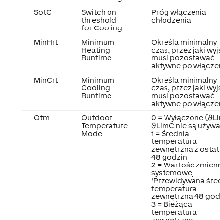
SotC
Switch on
Próg włączenia
threshold
chłodzenia
for Cooling
MinHrt
Minimum
Określa minimalny
Heating
czas, przez jaki wyj
Runtime
musi pozostawać
aktywne po włączen
MinCrt
Minimum
Określa minimalny
Cooling
czas, przez jaki wyj
Runtime
musi pozostawać
aktywne po włączen
Otm
Outdoor
0 = Wyłączone (ϑLi
Temperature
ϑLimC nie są używ
Mode
1 = Średnia
temperatura
zewnętrzna z ostat
48 godzin
2 = Wartość zmien
systemowej
'Przewidywana śre
temperatura
zewnętrzna 48 god
3 = Bieżąca
temperatura
zewnętrzna