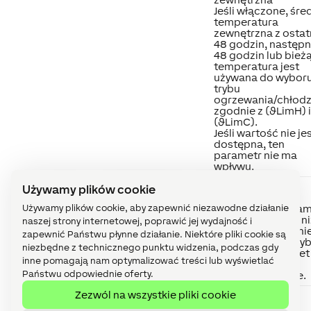
Jeśli włączone, śre
temperatura
zewnętrzna z ostat
48 godzin, następ
48 godzin lub bież
temperatura jest
używana do wybor
trybu
ogrzewania/chłodz
zgodnie z (ϑLimH) i
(ϑLimC).
Jeśli wartość nie je
dostępna, ten
parametr nie ma
wpływu.
ϑLimH
Temperature
Jeśli używana
Używamy plików cookie
Limit
temperatura
Używamy plików cookie, aby zapewnić niezawodne działanie
Heating
zewnętrzna (param
Otm) jest wyższa ni
naszej strony internetowej, poprawić jej wydajność i
(ϑLimH), system ni
zapewnić Państwu płynne działanie. Niektóre pliki cookie są
przełączy się w try
niezbędne z technicznego punktu widzenia, podczas gdy
ogrzewania, nawet 
inne pomagają nam optymalizować treści lub wyświetlać
istnieje
Państwu odpowiednie oferty.
zapotrzebowanie.
Zezwól na wszystkie pliki cookie
ϑLimC
Temperature
Jeśli używana
Limit
temperatura