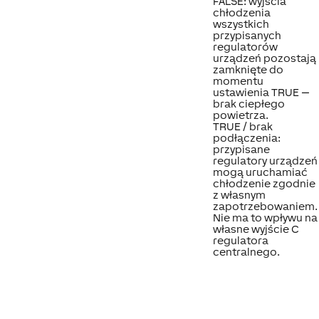
FALSE: wyjścia
chłodzenia
wszystkich
przypisanych
regulatorów
urządzeń pozostają
zamknięte do
momentu
ustawienia TRUE —
brak ciepłego
powietrza.
TRUE / brak
podłączenia:
przypisane
regulatory urządzeń
mogą uruchamiać
chłodzenie zgodnie
z własnym
zapotrzebowaniem.
Nie ma to wpływu na
własne wyjście C
regulatora
centralnego.