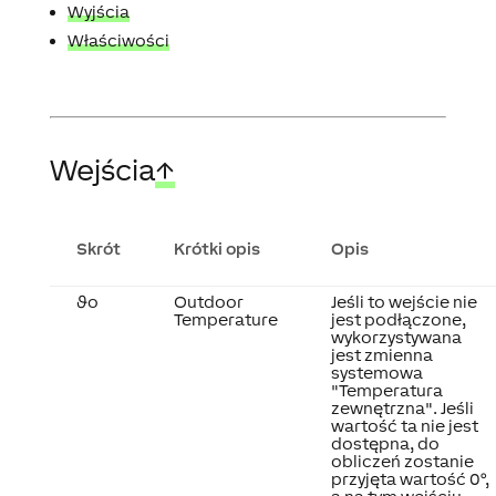
Wyjścia
Właściwości
Wejścia
↑
Skrót
Krótki opis
Opis
ϑo
Outdoor
Jeśli to wejście nie
Temperature
jest podłączone,
wykorzystywana
jest zmienna
systemowa
"Temperatura
zewnętrzna". Jeśli
wartość ta nie jest
dostępna, do
obliczeń zostanie
przyjęta wartość 0°,