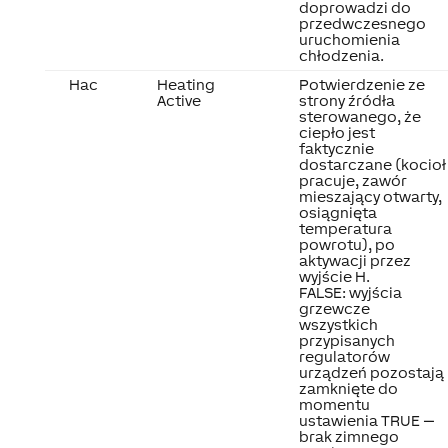
doprowadzi do
przedwczesnego
uruchomienia
chłodzenia.
Hac
Heating
Potwierdzenie ze
Active
strony źródła
sterowanego, że
ciepło jest
faktycznie
dostarczane (kocioł
pracuje, zawór
mieszający otwarty,
osiągnięta
temperatura
powrotu), po
aktywacji przez
wyjście H.
FALSE: wyjścia
grzewcze
wszystkich
przypisanych
regulatorów
urządzeń pozostają
zamknięte do
momentu
ustawienia TRUE —
brak zimnego