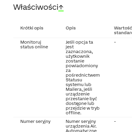
Właściwości
↑
Krótki opis
Opis
Wartoś
standa
Monitoruj
Jeśli opcja ta
-
status online
jest
zaznaczona,
użytkownik
zostanie
powiadomiony
za
pośrednictwem
Statusu
systemu lub
Mailera, jeśli
urządzenie
przestanie być
dostępne lub
przejdzie w tryb
offline.
Numer seryjny
Numer seryjny
-
urządzenia Air.
Automatyczne