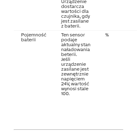
Urządzenie
dostarcza
wartości dla
czujnika, gdy
jest zasilane
z baterii.
Pojemność
Ten sensor
%
baterii
podaje
aktualny stan
naładowania
beterii.
Jeśli
urządzenie
zasilane jest
zewnętrznie
napięciem
24V, wartość
wynosi stale
100.