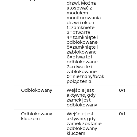
drzwi. Można
stosować z
modułem
monitorowania
drzwi i okien
1=zamknięte
3=otwarte
4=zamknięte i
odblokowane
5=zamknięte i
zablokowane
6=otwarte i
odblokowane
7=otwarte i
zablokowane
0=nieznany/brak
połączenia
Odblokowany
Wejście jest
0/1
aktywne, gdy
zamek jest
odblokowany
Odblokowany
Wejście jest
0/1
kluczem
aktywne, gdy
zamek zostanie
odblokowany
kluczem