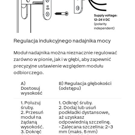
Regulacja indukcyjnego nadajnika mocy
Moduł nadajnika można nieznacznie regulować
zarówno w pionie, jak i w głębi, aby zapewnić
precyzyjne ustawienie względem modułu
odbiorczego.
A)
B) Regulacja głębokości
Dostosuj
(odstępu)
wysokość
1. Poluzuj
1. Odkręć śruby.
śruby.
2. Dodaj lub usuń
2. Przesuń
podkładki dystansowe,
moduł na
aż uzyskasz
żądaną
odpowiednią szczelinę.
wysokość.
- Zalecana szczelina: 2–3
3. Dokręć
mm (maks. 5 mm)