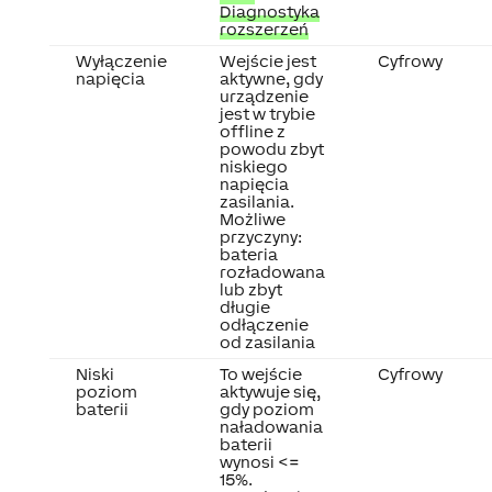
Diagnostyka
rozszerzeń
Wyłączenie
Wejście jest
Cyfrowy
napięcia
aktywne, gdy
urządzenie
jest w trybie
offline z
powodu zbyt
niskiego
napięcia
zasilania.
Możliwe
przyczyny:
bateria
rozładowana
lub zbyt
długie
odłączenie
od zasilania
Niski
To wejście
Cyfrowy
poziom
aktywuje się,
baterii
gdy poziom
naładowania
baterii
wynosi <=
15%.