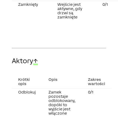
Zamknięty
Wejście jest
0/1
aktywne, gdy
drzwi są
zamknięte
Aktory
↑
Krótki
Opis
Zakres
opis
wartości
Odblokuj
Zamek
0/1
pozostaje
odblokowany,
dopóki to
wyjście jest
włączone