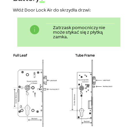
Włóż Door Lock Air do skrzydła drzwi:
Zatrzask pomocniczy nie
może stykać się z płytką
zamka.