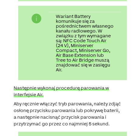
Wariant
Battery
komunikuje się za
pośrednictwem własnego
kanału radiowego. W
związku z tym wymagane
są:
NFC Code Touch Air
(24 V)
,
Miniserver
Compact
,
Miniserver Go
,
Air Base Extension
lub
Tree to Air Bridge
muszą
znajdować się w zasięgu
Air.
Następnie wykonaj procedurę parowania w
interfejsie Air.
Aby ręcznie włączyć tryb parowania, należy zdjąć
osłonę przycisku parowania lub pokrywę baterii,
a następnie nacisnąć przycisk parowania i
przytrzymać go przez co najmniej 5 sekund.