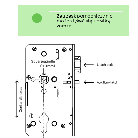
Zatrzask pomocniczy nie
może stykać się z płytką
zamka.