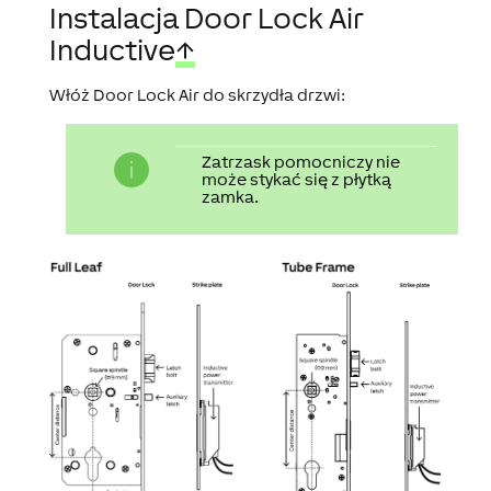
Instalacja Door Lock Air
Inductive
↑
Włóż Door Lock Air do skrzydła drzwi:
Zatrzask pomocniczy nie
może stykać się z płytką
zamka.